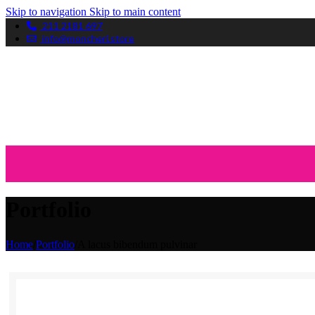
Skip to navigation
Skip to main content
211 2181 697
info@moncheri.store
Portfolio
Home
/
Portfolio
/
A lacus bibendum pulvinar