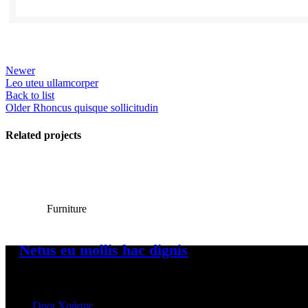
Newer
Leo uteu ullamcorper
Back to list
Older
Rhoncus quisque sollicitudin
Related projects
View Large
Furniture
Netus eu mollis hac dignis
ΠΛΗΡΟΦΟΡΙΕΣ
Όροι Χρήσης