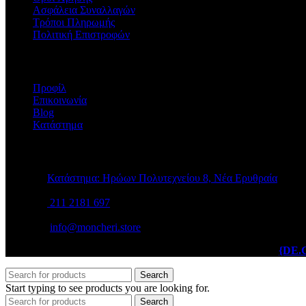
Ασφάλεια Συναλλαγών
Τρόποι Πληρωμής
Πολιτική Επιστροφών
Η ΕΤΑΙΡΕΙΑ
Προφίλ
Επικοινωνία
Blog
Κατάστημα
STORE INFO
Κατάστημα: Ηρώων Πολυτεχνείου 8, Νέα Ερυθραία
211 2181 697
info@moncheri.store
Copyright © 2026 Mon Cheri / All rights reserved / Made with
{DE.
Search
Start typing to see products you are looking for.
Search