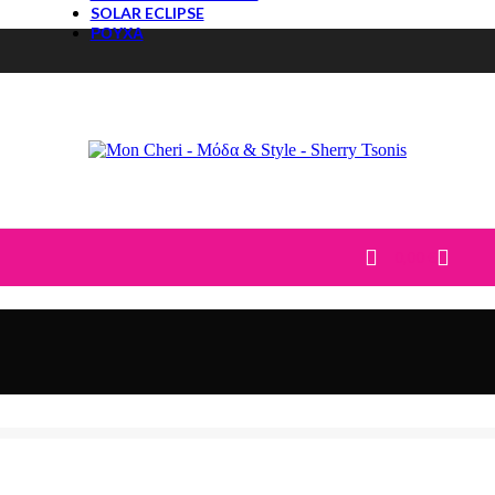
SOLAR ECLIPSE
ΡΟΥΧΑ
ΤΟΠ
ΜΠΛΟΥΖΕΣ
T-Shirt
ΠΟΥΚΑΜΙΣΑ
ΚΟΡΜΑΚΙΑ
ΠΟΥΛΟΒΕΡ
ΠΑΝΤΕΛΟΝΙΑ
JEANS
ΚΟΛΑΝ
0,00
€
ΦΟΡΜΕΣ-ΦΟΥΤΕΡ
ΣΕΤ
CASUAL ΣΕΤ
DENIM
ΦΟΥΣΤΕΣ
ΦΟΡΕΜΑΤΑ
ΒΡΑΔΙΝΑ