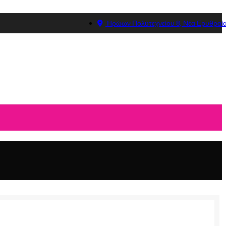
Ηρώων Πολυτεχνείου 8, Νέα Ερυθραί