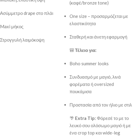
(καφέ/bronze tone)
Ασύμμετρο drape στο πλάι
One size – προσαρμόζεται με
ελαστικότητα
Maxi μήκος
Σταθερή και άνετη εφαρμογή
Στρογγυλή λαιμόκοψη
🎒
Τέλειο για:
Boho summer looks
Συνδυασμό με μαγιό, λινά
φορέματα ή oversized
πουκάμισα
Προστασία από τον ήλιο με στιλ
🌴
Extra Tip:
Φόρεσέ το με το
λευκό σου ολόσωμο μαγιό ή με
ένα crop top και wide-leg