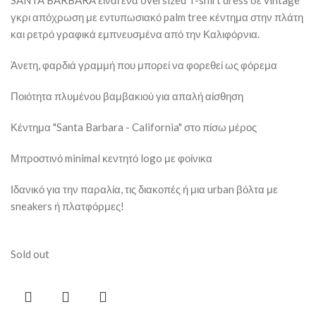
SANTA BARBARA είναι ένα oversized T-shirt dress σε vintage
γκρι απόχρωση με εντυπωσιακό palm tree κέντημα στην πλάτη
και ρετρό γραφικά εμπνευσμένα από την Καλιφόρνια.
Άνετη, φαρδιά γραμμή που μπορεί να φορεθεί ως φόρεμα
Ποιότητα πλυμένου βαμβακιού για απαλή αίσθηση
Κέντημα "Santa Barbara - California" στο πίσω μέρος
Μπροστινό minimal κεντητό logo με φοίνικα
Ιδανικό για την παραλία, τις διακοπές ή μια urban βόλτα με
sneakers ή πλατφόρμες!
Sold out