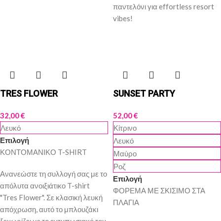
παντελόνι για effortless resort
vibes!
TRES FLOWER
SUNSET PARTY
32,00
€
52,00
€
Λευκό
Κίτρινο
Επιλογή
Λευκό
ΚΟΝΤΟΜΑΝΙΚΟ T-SHIRT
Μαύρο
Ροζ
Ανανεώστε τη συλλογή σας με το
Επιλογή
απόλυτα ανοιξιάτικο T-shirt
ΦΟΡΕΜΑ ΜΕ ΣΚΙΣΙΜΟ ΣΤΑ
"Tres Flower". Σε κλασική λευκή
ΠΛΑΓΙΑ
απόχρωση, αυτό το μπλουζάκι