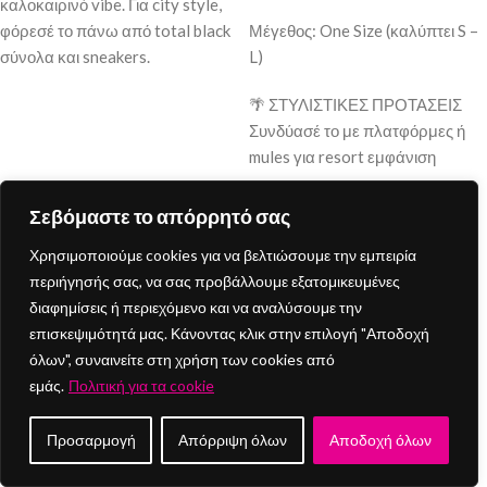
καλοκαιρινό vibe. Για city style,
φόρεσέ το πάνω από total black
Μέγεθος: One Size (καλύπτει S –
σύνολα και sneakers.
L)
🌴 ΣΤΥΛΙΣΤΙΚΕΣ ΠΡΟΤΑΣΕΙΣ
Συνδύασέ το με πλατφόρμες ή
mules για resort εμφάνιση
Άφησε το πουκάμισο ανοιχτό με
Σεβόμαστε το απόρρητό σας
crop top από μέσα
Χρησιμοποιούμε cookies για να βελτιώσουμε την εμπειρία
Πρόσθεσε oversized γυαλιά και
περιήγησής σας, να σας προβάλλουμε εξατομικευμένες
statement σκουλαρίκια
διαφημίσεις ή περιεχόμενο και να αναλύσουμε την
επισκεψιμότητά μας. Κάνοντας κλικ στην επιλογή "Αποδοχή
Ιδανικό και για beach to bar
όλων", συναινείτε στη χρήση των cookies από
μεταβάσεις
εμάς.
Πολιτική για τα cookie
Προσαρμογή
Απόρριψη όλων
Αποδοχή όλων
Sold out
Sold out