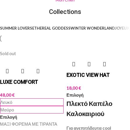
Collections
SUMMER LOVERS
ETHEREAL GODDESS
WINTER WONDERLAND
JOYEUX
Sold out
EXOTIC VIEW HAT
LUXE COMFORT
18,00
€
48,00
€
Επιλογή
Λευκό
Πλεκτό Καπέλο
Μαύρο
Καλοκαιριού
Επιλογή
ΜΑΞΙ ΦΟΡΕΜΑ ΜΕ ΤΙΡΑΝΤΑ
Για ανεπιτήδευτα cool