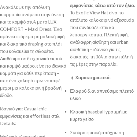
εμφανίσεις κάτω από τον ήλιο.
Ανακάλυψε την απόλυτη
Το Exotic View Hat είναι το
ισορροπία ανάμεσα στην άνεση
απόλυτο καλοκαιρινό αξεσουάρ
και το κομψό στυλ με το LUX
που συνδυάζει στιλ και
COMFORT – Maxi Dress. Ένα
λειτουργικότητα. Πλεκτή υφή,
αμάνικο φόρεμα με μαλακή υφή
ανάλαφρη αίσθηση και urban
και διακριτικό draping στο πλάι
αισθητική – ιδανικό για τις
που κολακεύει τη σιλουέτα.
διακοπές, τη βόλτα στην πόλη ή
Διαθέσιμο σε διαχρονικό εκρού
τις μέρες στην παραλία.
και κομψό μαύρο, είναι το ιδανικό
κομμάτι για κάθε περίσταση –
☀️
Χαρακτηριστικά:
από ένα χαλαρό πρωινό καφέ
μέχρι μια καλοκαιρινή βραδινή
Ελαφρύ & αναπνεύσιμο πλεκτό
έξοδο.
υλικό
Ιδανικό για: Casual chic
Κλασική baseball γραμμή με
εμφανίσεις και effortless στιλ.
κυρτό γείσο
Details:
Σκούρα φυσική απόχρωση
Μαλακή, ελαστική υφή