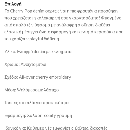
Επιλογή
To Cherry Pop denim σορτς είναι η πιο φρουτένια προσθήκη
που χρειάζεται η καλοκαιρινή σου γκαρνταρόμπα! Φτιαγμένο
από απαλό τζιν ύφασμα με ανάλαφρη αίσθηση, διαθέτει
ελαστική μέση για άνετη εφαρμογή και κεντητά κερασάκια που
του χαρίζουν playful διάθεση.
Υλικό: Ελαφρύ denim με κεντήματα
Χρώμα: Ανοιχτό μπλε
Σχέδιο: All-over cherry embroidery
Μέση: Ψηλόμεσο με λάστιχο
Τσέπες στο πλάι για πρακτικότητα
Εφαρμογή: Χαλαρή, comfy γραμμή
Ιδανικό για: Καθημερινές εμφανίσεις, βόλτες, διακοπές