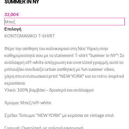
SUMMER IN NY
32,00
€
Μπεζ
Επιλογή
ΚΟΝΤΟΜΑΝΙΚΟ T-SHIRT
Φέρε την αίσθηση του καλοκαιριού στη Νέα Υόρκη στην
καθημερινότητά σου με το statement T-shirt "Summer in NY"! Σε
ανάλαφρη off-white απόχρωση και oversized γραμμή, αυτό το
μπλουζάκι συνδυάζει urban αισθητική με fun summer vibes,
χάρη στο εντυπωσιακό print "NEW YORK" και τα retro-inspired
κερασάκια.
Υλικό: 100% βαμβάκι – δροσερό και ανάλαφρο
Χρώμα: Μπεζ/off-white
Σχέδιο: Τύπωμα “NEW YORK” με κεράσια σε vintage στυλ
Γραμμή: Oversized, με χαλαρή εφαρμογή