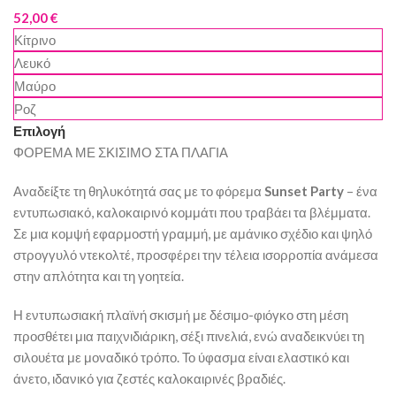
52,00
€
Κίτρινο
Λευκό
Μαύρο
Ροζ
Επιλογή
ΦΟΡΕΜΑ ΜΕ ΣΚΙΣΙΜΟ ΣΤΑ ΠΛΑΓΙΑ
Αναδείξτε τη θηλυκότητά σας με το φόρεμα
Sunset Party
– ένα
εντυπωσιακό, καλοκαιρινό κομμάτι που τραβάει τα βλέμματα.
Σε μια κομψή εφαρμοστή γραμμή, με αμάνικο σχέδιο και ψηλό
στρογγυλό ντεκολτέ, προσφέρει την τέλεια ισορροπία ανάμεσα
στην απλότητα και τη γοητεία.
Η εντυπωσιακή πλαϊνή σκισμή με δέσιμο-φιόγκο στη μέση
προσθέτει μια παιχνιδιάρικη, σέξι πινελιά, ενώ αναδεικνύει τη
σιλουέτα με μοναδικό τρόπο. Το ύφασμα είναι ελαστικό και
άνετο, ιδανικό για ζεστές καλοκαιρινές βραδιές.