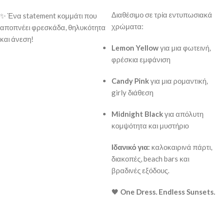
Διαθέσιμο σε τρία εντυπωσιακά
✨ Ένα statement κομμάτι που
χρώματα:
αποπνέει φρεσκάδα, θηλυκότητα
και άνεση!
Lemon Yellow
για μια φωτεινή,
φρέσκια εμφάνιση
Candy Pink
για μια ρομαντική,
girly διάθεση
Midnight Black
για απόλυτη
κομψότητα και μυστήριο
Ιδανικό για:
καλοκαιρινά πάρτι,
διακοπές, beach bars και
βραδινές εξόδους.
🖤
One Dress. Endless Sunsets.