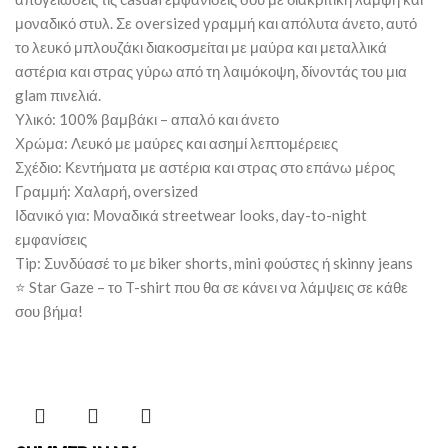
μοναδικό στυλ. Σε oversized γραμμή και απόλυτα άνετο, αυτό
το λευκό μπλουζάκι διακοσμείται με μαύρα και μεταλλικά
αστέρια και στρας γύρω από τη λαιμόκοψη, δίνοντάς του μια
glam πινελιά.
Υλικό: 100% βαμβάκι – απαλό και άνετο
Χρώμα: Λευκό με μαύρες και ασημί λεπτομέρειες
Σχέδιο: Κεντήματα με αστέρια και στρας στο επάνω μέρος
Γραμμή: Χαλαρή, oversized
Ιδανικό για: Μοναδικά streetwear looks, day-to-night
εμφανίσεις
Tip: Συνδύασέ το με biker shorts, mini φούστες ή skinny jeans
⭐ Star Gaze – το T-shirt που θα σε κάνει να λάμψεις σε κάθε
σου βήμα!