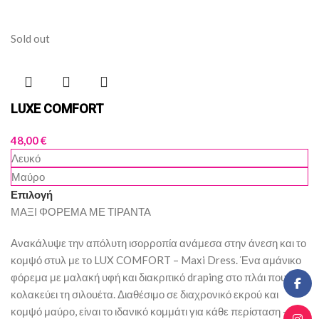
Sold out
LUXE COMFORT
48,00
€
Λευκό
Μαύρο
Επιλογή
ΜΑΞΙ ΦΟΡΕΜΑ ΜΕ ΤΙΡΑΝΤΑ
Ανακάλυψε την απόλυτη ισορροπία ανάμεσα στην άνεση και το
κομψό στυλ με το LUX COMFORT – Maxi Dress. Ένα αμάνικο
φόρεμα με μαλακή υφή και διακριτικό draping στο πλάι που
κολακεύει τη σιλουέτα. Διαθέσιμο σε διαχρονικό εκρού και
κομψό μαύρο, είναι το ιδανικό κομμάτι για κάθε περίσταση –