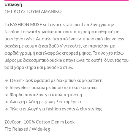
Επιλογή
ΣΕΤ ΚΟΥΣΤΟΥΜΙ ΑΜΑΝΙΚΟ
Το FASHION MUSE set είναι η statement επιλογή για την
fashion-forward γυναίκα που αγαπά τη ρετρό αισθητική με
μοντέρνο twist. Αποτελείται από ένα εντυπωσιακό sleeveless
σακάκι με κουμπιά και βαθύ V ντεκολτέ, και παντελόνι με
φαρδιά γραμμή και ελαφρώς cropped μήκος. Το ανοιχτό πίσω
μέρος με διακοσμητικό buckle απογειώνει το outfit, δίνοντάς του
bold χαρακτήρα και μοναδικό στυλ.
🔹 Denim-look ύφασμα με διακριτικό καρό pattern
🔹 Sleeveless σακάκι με διπλό πέτο και κουμπιά
🔹 Φαρδύ παντελόνι για απόλυτη άνεση
🔹 Ανοιχτή πλάτη με ζώνη-λεπτομέρεια
🔹 Τέλεια επιλογή για fashion events & city styling
Σύνθεση: 100% Cotton Denim Look
Fit: Relaxed / Wide-leg