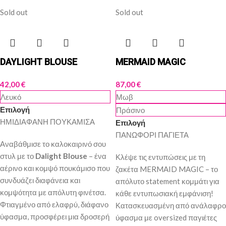
Sold out
Sold out
DAYLIGHT BLOUSE
MERMAID MAGIC
42,00
€
87,00
€
Λευκό
Μωβ
Επιλογή
Πράσινο
ΗΜΙΔΙΑΦΑΝΗ ΠΟΥΚΑΜΙΣΑ
Επιλογή
ΠΑΝΩΦΟΡΙ ΠΑΓΙΕΤΑ
Αναβάθμισε το καλοκαιρινό σου
στυλ με το
Dalight Blouse
– ένα
Κλέψε τις εντυπώσεις με τη
αέρινο και κομψό πουκάμισο που
ζακέτα MERMAID MAGIC – το
συνδυάζει διαφάνεια και
απόλυτο statement κομμάτι για
κομψότητα με απόλυτη φινέτσα.
κάθε εντυπωσιακή εμφάνιση!
Φτιαγμένο από ελαφρύ, διάφανο
Κατασκευασμένη από ανάλαφρο
ύφασμα, προσφέρει μια δροσερή
ύφασμα με oversized παγιέτες