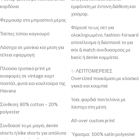
κορδόνια
εμφάνιση με έντονη διάθεση και
χιούμορ.
Φερμουάρ στο μπροστινό μέρος
Φόρεσέ το ως σετ για
Τσέπες τύπου καγκουρό
ολοκληρωμένο, fashion-forward
αποτέλεσμα ή διάσπασέ το για
Λάστιχα σε μανίκια και μέση για
mix & match συνδυασμούς με
τέλεια εφαρμογή
basic ή denim κομμάτια.
Πλούσιο τροπικό print με
✨ ΛΕΠΤΟΜΕΡΕΙΕΣ
αναφορές σε vintage καρτ
Oversized πουκάμισο με κλασικό
ποστάλ, φυτά και κουλτούρα της
γιακά και κουμπιά
Havana
Ίσια, φαρδιά παντελόνα με
Σύνθεση: 80% cotton – 20%
λάστιχο στη μέση
polyester
All-over custom print
Συνδύασέ το με μαγιό, denim
shorts ή bike shorts για απόλυτα
Ύφασμα: 100% satin polyester