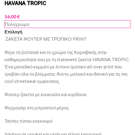
HAVANA TROPIC
56,00
€
Πολύχρωμο
Επιλογή
ΖΑΚΕΤΑ ΦΟΥΤΕΡ ΜΕ ΤΡΟΠΙΚΟ PRINT
Φέρε τη ζεστασιά και το χρώμα της Καραϊβικής στην
καθημερινότητά σου με τη statement ζακέτα HAVANA TROPIC.
Ένα μοναδικό κομμάτι με έντονο τροπικό all-over print που
τραβάει όλα τα βλέμματα. Άνετο, μαλακό και ιδανικό για τις πιο
cool streetwear εμφανίσεις.
Φούτερ ζακέτα με κουκούλα και κορδόνια
Φερμουάρ στο μπροστινό μέρος
Τσέπες τύπου καγκουρό
Λάστιχα σε μανίκια και μέση για τέλεια εφαρμογή