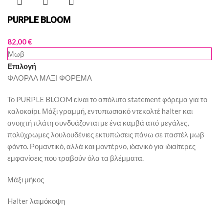
PURPLE BLOOM
82,00
€
Μωβ
Επιλογή
ΦΛΟΡΑΛ ΜΑΞΙ ΦΟΡΕΜΑ
Το PURPLE BLOOM είναι το απόλυτο statement φόρεμα για το
καλοκαίρι. Μάξι γραμμή, εντυπωσιακό ντεκολτέ halter και
ανοιχτή πλάτη συνδυάζονται με ένα καμβά από μεγάλες,
πολύχρωμες λουλουδένιες εκτυπώσεις πάνω σε παστέλ μωβ
φόντο. Ρομαντικό, αλλά και μοντέρνο, ιδανικό για ιδιαίτερες
εμφανίσεις που τραβούν όλα τα βλέμματα.
Μάξι μήκος
Halter λαιμόκοψη