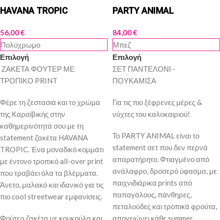
HAVANA TROPIC
PARTY ANIMAL
56,00
€
84,00
€
Πολύχρωμο
Μπεζ
Επιλογή
Επιλογή
ΖΑΚΕΤΑ ΦΟΥΤΕΡ ΜΕ
ΣΕΤ ΠΑΝΤΕΛΟΝΙ -
ΤΡΟΠΙΚΟ PRINT
ΠΟΥΚΑΜΙΣΑ
Φέρε τη ζεστασιά και το χρώμα
Για τις πιο ξέφρενες μέρες &
της Καραϊβικής στην
νύχτες του καλοκαιριού!
καθημερινότητά σου με τη
Το PARTY ANIMAL είναι το
statement ζακέτα HAVANA
statement σετ που δεν περνά
TROPIC. Ένα μοναδικό κομμάτι
απαρατήρητο. Φτιαγμένο από
με έντονο τροπικό all-over print
ανάλαφρο, δροσερό ύφασμα, με
που τραβάει όλα τα βλέμματα.
παιχνιδιάρικα prints από
Άνετο, μαλακό και ιδανικό για τις
παπαγάλους, πάνθηρες,
πιο cool streetwear εμφανίσεις.
πεταλούδες και τροπικά φρούτα,
Φούτερ ζακέτα με κουκούλα και
απογειώνει κάθε summer