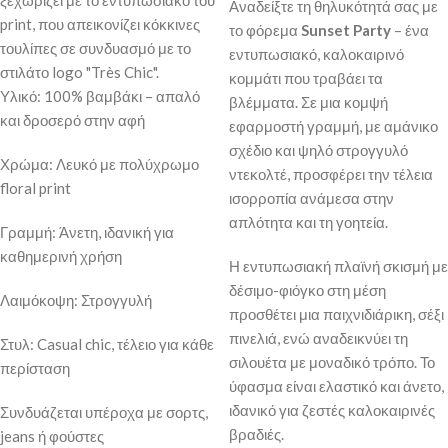
ξεχωρίζει με το εντυπωσιακό του
Αναδείξτε τη θηλυκότητά σας με
print, που απεικονίζει κόκκινες
το φόρεμα
Sunset Party
– ένα
τουλίπες σε συνδυασμό με το
εντυπωσιακό, καλοκαιρινό
στιλάτο logo "Très Chic".
κομμάτι που τραβάει τα
Υλικό: 100% βαμβάκι – απαλό
βλέμματα. Σε μια κομψή
και δροσερό στην αφή
εφαρμοστή γραμμή, με αμάνικο
σχέδιο και ψηλό στρογγυλό
Χρώμα: Λευκό με πολύχρωμο
ντεκολτέ, προσφέρει την τέλεια
floral print
ισορροπία ανάμεσα στην
απλότητα και τη γοητεία.
Γραμμή: Άνετη, ιδανική για
καθημερινή χρήση
Η εντυπωσιακή πλαϊνή σκισμή με
δέσιμο-φιόγκο στη μέση
Λαιμόκοψη: Στρογγυλή
προσθέτει μια παιχνιδιάρικη, σέξι
πινελιά, ενώ αναδεικνύει τη
Στυλ: Casual chic, τέλειο για κάθε
σιλουέτα με μοναδικό τρόπο. Το
περίσταση
ύφασμα είναι ελαστικό και άνετο,
ιδανικό για ζεστές καλοκαιρινές
Συνδυάζεται υπέροχα με σορτς,
βραδιές.
jeans ή φούστες