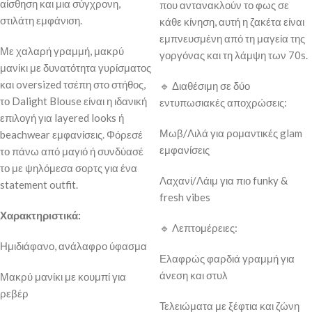
αίσθηση και μια σύγχρονη,
που αντανακλούν το φως σε
στιλάτη εμφάνιση.
κάθε κίνηση, αυτή η ζακέτα είναι
εμπνευσμένη από τη μαγεία της
Με χαλαρή γραμμή, μακρύ
γοργόνας και τη λάμψη των 70s.
μανίκι με δυνατότητα γυρίσματος
και oversized τσέπη στο στήθος,
🔹 Διαθέσιμη σε δύο
το Dalight Blouse είναι η ιδανική
εντυπωσιακές αποχρώσεις:
επιλογή για layered looks ή
Μωβ/Λιλά για ρομαντικές glam
beachwear εμφανίσεις. Φόρεσέ
εμφανίσεις
το πάνω από μαγιό ή συνδύασέ
το με ψηλόμεσα σορτς για ένα
Λαχανί/Λάιμ για πιο funky &
statement outfit.
fresh vibes
Χαρακτηριστικά:
🔹 Λεπτομέρειες:
Ημιδιάφανο, ανάλαφρο ύφασμα
Ελαφρώς φαρδιά γραμμή για
άνεση και στυλ
Μακρύ μανίκι με κουμπί για
ρεβέρ
Τελειώματα με ξέφτια και ζώνη