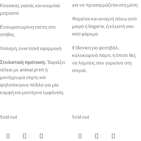
για να προσαρμόζεται στη μέση
Κλασικός γιακάς και κουμπιά
μπροστά
Φοριέται και ανοιχτή πάνω από
μαγιό ή lingerie, ή κλειστή σαν
Ενσωματωμένη τσέπη στο
mini φόρεμα
στήθος
💃 Ιδανική για φεστιβάλ,
Χαλαρή, oversized εφαρμογή
καλοκαιρινά πάρτι, ή όποτε θες
Στυλιστική πρόταση:
Ταιριάζει
να λάμπεις σαν γοργόνα στη
τέλεια με animal print ή
στεριά.
μονόχρωμα σορτς και
ψηλοτάκουνα πέδιλα για μία
κομψή και μοντέρνα εμφάνιση.
Sold out
Sold out