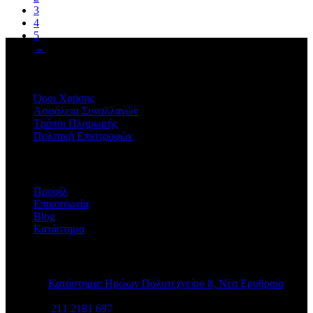
3
4
5
→
ΠΛΗΡΟΦΟΡΙΕΣ
Όροι Χρήσης
Ασφάλεια Συναλλαγών
Τρόποι Πληρωμής
Πολιτική Επιστροφών
Η ΕΤΑΙΡΕΙΑ
Προφίλ
Επικοινωνία
Blog
Κατάστημα
STORE INFO
Κατάστημα: Ηρώων Πολυτεχνείου 8, Νέα Ερυθραία
211 2181 697