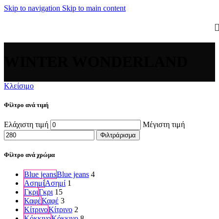
Skip to navigation
Skip to main content
WINTER WONDERLAND
Κλείσιμο
Φίλτρο ανά τιμή
Ελάχιστη τιμή
Μέγιστη τιμή
Φιλτράρισμα
Φίλτρο ανά χρώμα
Blue jeans
Blue jeans
4
Ασημί
Ασημί
1
Γκρι
Γκρι
15
Καφέ
Καφέ
3
Κίτρινο
Κίτρινο
2
Κόκκινο
Κόκκινο
8