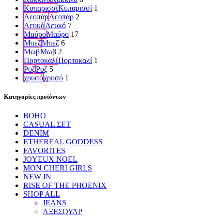
Κυπαρισσί
Κυπαρισσί
1
Λεοπάρ
Λεοπάρ
2
Λευκό
Λευκό
7
Μαύρο
Μαύρο
17
Μπεζ
Μπεζ
6
Μωβ
Μωβ
2
Πορτοκαλί
Πορτοκαλί
1
Ροζ
Ροζ
5
χρυσό
χρυσό
1
Κατηγορίες προϊόντων
BOHO
CASUAL ΣΕΤ
DENIM
ETHEREAL GODDESS
FAVORITES
JOYEUX NOEL
MON CHERI GIRLS
NEW IN
RISE OF THE PHOENIX
SHOP ALL
JEANS
ΑΞΕΣΟΥΑΡ