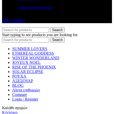
info@moncheri.store
Copyright © 2026 Mon Cheri / All rights reserved / Made with
{DE.CO.DE}
by
Search
Start typing to see products you are looking for.
Search
SUMMER LOVERS
ETHEREAL GODDESS
WINTER WONDERLAND
JOYEUX NOEL
RISE OF THE PHOENIX
SOLAR ECLIPSE
ΡΟΥΧΑ
ΑΞΕΣΟΥΑΡ
BLOG
Λίστα επιθυμιών
Compare
Login / Register
Καλάθι αγορών
Κλείσιμο