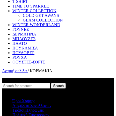
T-SHIRT
TIME TO SPARKLE
WINTER COLLECTION
COLD GET AWAYS
GLAM COLLECTION
WINTER WONDERLAND
ΓΟΥΝΕΣ
ΔΕΡΜΑΤΙΝΑ
ΜΠΛΟΥΖΕΣ
ΠΑΛΤΟ
ΠΟΥΚΑΜΙΣΑ
ΠΟΥΛΟΒΕΡ
ΡΟΥΧΑ
ΦΟΥΣΤΕΣ-ΣΟΡΤΣ
Αρχική σελίδα
/
ΚΟΡΜΑΚΙΑ
Δεν βρέθηκε κανένα προϊόν που να ταιριάζει με την επιλογή σας.
Search
ΠΛΗΡΟΦΟΡΙΕΣ
Όροι Χρήσης
Ασφάλεια Συναλλαγών
Τρόποι Πληρωμής
Πολιτική Επιστροφών