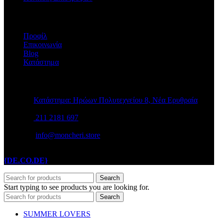
Η ΕΤΑΙΡΕΙΑ
Προφίλ
Επικοινωνία
Blog
Κατάστημα
STORE INFO
Κατάστημα: Ηρώων Πολυτεχνείου 8, Νέα Ερυθραία
211 2181 697
info@moncheri.store
Copyright © 2026 Mon Cheri / All rights reserved / Made with
{DE.CO.DE}
by
Search
Start typing to see products you are looking for.
Search
SUMMER LOVERS