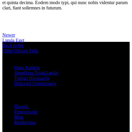
et quinta decima. Eodem modo typi, qui nunc nobis videntur parum
clari, fiant sollemnes in futurum.
Newer
Ligula Eget
Back to list
Older
Dictum Felis
ΠΛΗΡΟΦΟΡΙΕΣ
Όροι Χρήσης
Ασφάλεια Συναλλαγών
Τρόποι Πληρωμής
Πολιτική Επιστροφών
Η ΕΤΑΙΡΕΙΑ
Προφίλ
Επικοινωνία
Blog
Κατάστημα