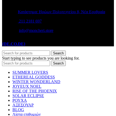
STORE INFO
Κατάστημα: Ηρώων Πολυτεχνείου 8, Νέα Ερυθραία
211 2181 697
info@moncheri.store
Copyright © 2026 Mon Cheri / All rights reserved / Made with
{DE.CO.DE}
by
Search
Start typing to see products you are looking for.
Search
SUMMER LOVERS
ETHEREAL GODDESS
WINTER WONDERLAND
JOYEUX NOEL
RISE OF THE PHOENIX
SOLAR ECLIPSE
ΡΟΥΧΑ
ΑΞΕΣΟΥΑΡ
BLOG
Λίστα επιθυμιών