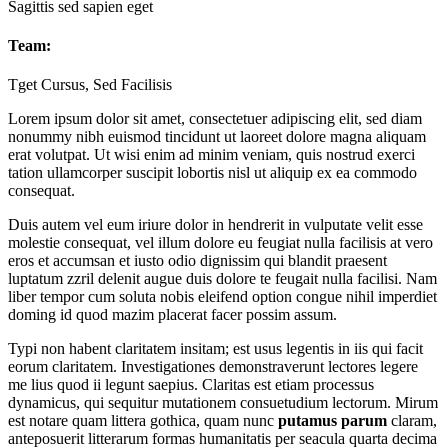
Sagittis sed sapien eget
Team:
Tget Cursus, Sed Facilisis
Lorem ipsum dolor sit amet, consectetuer adipiscing elit, sed diam
nonummy nibh euismod tincidunt ut laoreet dolore magna aliquam
erat volutpat. Ut wisi enim ad minim veniam, quis nostrud exerci
tation ullamcorper suscipit lobortis nisl ut aliquip ex ea commodo
consequat.
Duis autem vel eum iriure dolor in hendrerit in vulputate velit esse
molestie consequat, vel illum dolore eu feugiat nulla facilisis at vero
eros et accumsan et iusto odio dignissim qui blandit praesent
luptatum zzril delenit augue duis dolore te feugait nulla facilisi. Nam
liber tempor cum soluta nobis eleifend option congue nihil imperdiet
doming id quod mazim placerat facer possim assum.
Typi non habent claritatem insitam; est usus legentis in iis qui facit
eorum claritatem. Investigationes demonstraverunt lectores legere
me lius quod ii legunt saepius. Claritas est etiam processus
dynamicus, qui sequitur mutationem consuetudium lectorum. Mirum
est notare quam littera gothica, quam nunc
putamus parum
claram,
anteposuerit litterarum formas humanitatis per seacula quarta decima