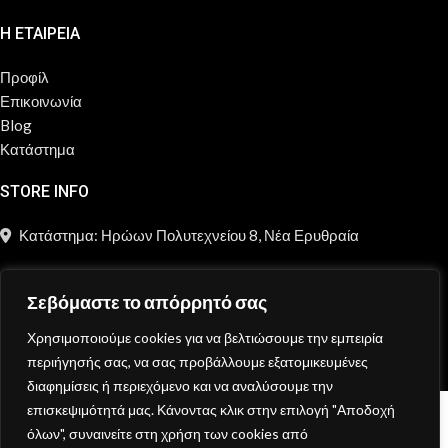
Η ΕΤΑΙΡΕΙΑ
Προφίλ
Επικοινωνία
Blog
Κατάστημα
STORE INFO
Κατάστημα: Ηρώων Πολυτεχνείου 8, Νέα Ερυθραία
211 2181 697
Σεβόμαστε το απόρρητό σας
info@moncheri.store
Χρησιμοποιούμε cookies για να βελτιώσουμε την εμπειρία
Copyright © 2026 Mon Cheri / All rights reserved / Made with
περιήγησής σας, να σας προβάλλουμε εξατομικευμένες
{DE.CO.DE}
by
διαφημίσεις ή περιεχόμενο και να αναλύσουμε την
επισκεψιμότητά μας. Κάνοντας κλικ στην επιλογή "Αποδοχή
Κατάστημα
όλων", συναινείτε στη χρήση των cookies από