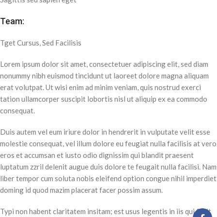
Team:
Tget Cursus, Sed Facilisis
Lorem ipsum dolor sit amet, consectetuer adipiscing elit, sed diam
nonummy nibh euismod tincidunt ut laoreet dolore magna aliquam
erat volutpat. Ut wisi enim ad minim veniam, quis nostrud exerci
tation ullamcorper suscipit lobortis nisl ut aliquip ex ea commodo
consequat.
Duis autem vel eum iriure dolor in hendrerit in vulputate velit esse
molestie consequat, vel illum dolore eu feugiat nulla facilisis at vero
eros et accumsan et iusto odio dignissim qui blandit praesent
luptatum zzril delenit augue duis dolore te feugait nulla facilisi. Nam
liber tempor cum soluta nobis eleifend option congue nihil imperdiet
doming id quod mazim placerat facer possim assum.
Typi non habent claritatem insitam; est usus legentis in iis qui facit