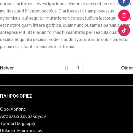
eorum claritatem. Investigationes demonstraverunt lectores legere
me lius quod ii legunt saepius. Claritas est etiam processus
dynamicus, qui sequitur mutationem consuetudium lectorum. Mirum
est notare quam littera gothica, quam nunc
putamus parum
claram,
anteposuerit litterarum formas humanitatis per seacula quarta
decima et quinta decima. Eodem modo typi, qui nunc nobis videntur
parum clari, fiant sollemnes in futurum.
Newer
Older
ΠΛΗΡΟΦΟΡΙΕΣ
Όροι Χρήσης
Ασφάλεια Συναλλαγών
Τρόποι Πληρωμής
Πολιτική Επιστροφών