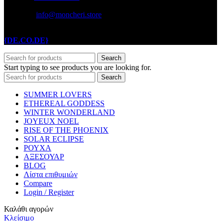
info@moncheri.store
Copyright © 2026 Mon Cheri / All rights reserved / Made with
{DE.CO.DE}
by
Search
Start typing to see products you are looking for.
Search
SUMMER LOVERS
ETHEREAL GODDESS
WINTER WONDERLAND
JOYEUX NOEL
RISE OF THE PHOENIX
SOLAR ECLIPSE
ΡΟΥΧΑ
ΑΞΕΣΟΥΑΡ
BLOG
Λίστα επιθυμιών
Compare
Login / Register
Καλάθι αγορών
Κλείσιμο