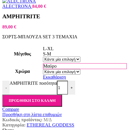
ALECTRONA
84,00
€
AMPHITRITE
89,00
€
ΣΟΡΤΣ-ΜΠΛΟΥΖΑ SET 3 ΤΕΜΑΧΙΑ
L-XL
Μέγεθος
S-M
Μαύρο
Χρώμα
Εκκαθάριση
AMPHITRITE ποσότητα
-
+
ΠΡΟΣΘΉΚΗ ΣΤΟ ΚΑΛΆΘΙ
Compare
Προσθήκη στη λίστα επιθυμιών
Κωδικός προϊόντος:
Μ/Δ
Κατηγορία:
ETHEREAL GODDESS