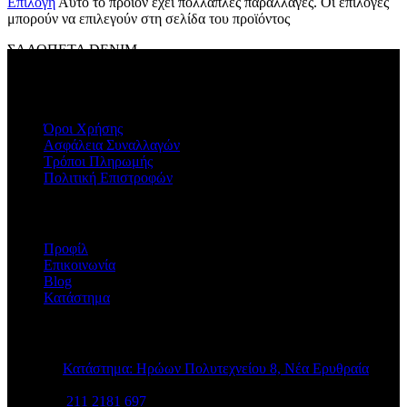
Επιλογή
Αυτό το προϊόν έχει πολλαπλές παραλλαγές. Οι επιλογές
μπορούν να επιλεγούν στη σελίδα του προϊόντος
ΣΑΛΟΠΕΤΑ DENIM
ΠΛΗΡΟΦΟΡΙΕΣ
Όροι Χρήσης
Ασφάλεια Συναλλαγών
Τρόποι Πληρωμής
Πολιτική Επιστροφών
Η ΕΤΑΙΡΕΙΑ
Προφίλ
Επικοινωνία
Blog
Κατάστημα
STORE INFO
Κατάστημα: Ηρώων Πολυτεχνείου 8, Νέα Ερυθραία
211 2181 697