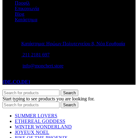
Προφίλ
Επικοινωνία
Blog
Κατάστημα
STORE INFO
Κατάστημα: Ηρώων Πολυτεχνείου 8, Νέα Ερυθραία
211 2181 697
info@moncheri.store
Copyright © 2026 Mon Cheri / All rights reserved / Made with
{DE.CO.DE}
by
Search
Start typing to see products you are looking for.
Search
SUMMER LOVERS
ETHEREAL GODDESS
WINTER WONDERLAND
JOYEUX NOEL
RISE OF THE PHOENIX