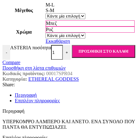
M-L
Μέγεθος
S-M
Μπεζ
Ροζ
Χρώμα
Εκκαθάριση
ASTERIA ποσότητα
ΠΡΟΣΘΉΚΗ ΣΤΟ ΚΑΛΆΘΙ
-
+
Compare
Προσθήκη στη λίστα επιθυμιών
Κωδικός προϊόντος:
00017SPR04
Κατηγορία:
ETHEREAL GODDESS
Share:
Περιγραφή
Επιπλέον πληροφορίες
Περιγραφή
ΥΠΕΡΚΟΜΨΟ ΛΑΜΠΕΡΟ ΚΑΙ ΑΝΕΤΟ. ΕΝΑ ΣΥΝΟΛΟ ΠΟΥ
ΠΑΝΤΑ ΘΑ ΕΝΤΥΠΩΣIAΖΕΙ.
Επιπλέον πληροφορίες