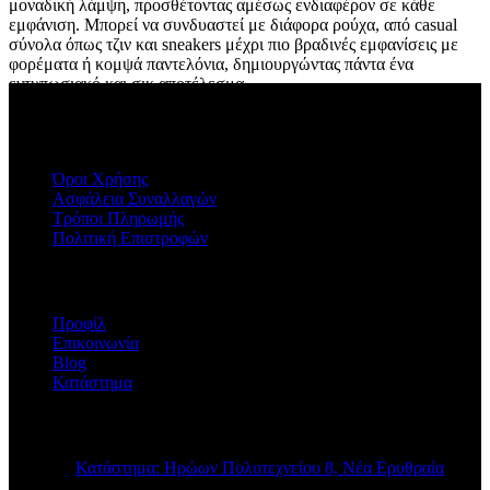
μοναδική λάμψη, προσθέτοντας αμέσως ενδιαφέρον σε κάθε
εμφάνιση. Μπορεί να συνδυαστεί με διάφορα ρούχα, από casual
σύνολα όπως τζιν και sneakers μέχρι πιο βραδινές εμφανίσεις με
φορέματα ή κομψά παντελόνια, δημιουργώντας πάντα ένα
εντυπωσιακό και σικ αποτέλεσμα.
ΠΛΗΡΟΦΟΡΙΕΣ
Όροι Χρήσης
Ασφάλεια Συναλλαγών
Τρόποι Πληρωμής
Πολιτική Επιστροφών
Η ΕΤΑΙΡΕΙΑ
Προφίλ
Επικοινωνία
Blog
Κατάστημα
STORE INFO
Κατάστημα: Ηρώων Πολυτεχνείου 8, Νέα Ερυθραία