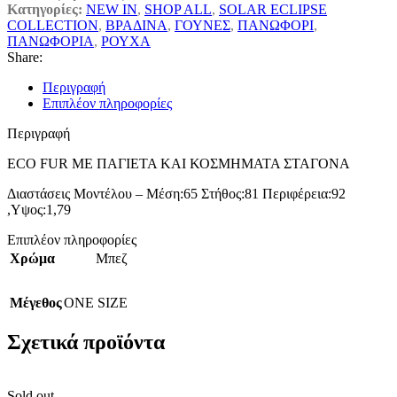
Κατηγορίες:
NEW IN
,
SHOP ALL
,
SOLAR ECLIPSE
COLLECTION
,
ΒΡΑΔΙΝΑ
,
ΓΟΥΝΕΣ
,
ΠΑΝΩΦΟΡΙ
,
ΠΑΝΩΦΟΡΙΑ
,
ΡΟΥΧΑ
Share:
Περιγραφή
Επιπλέον πληροφορίες
Περιγραφή
ECO FUR ΜΕ ΠΑΓΙΕΤΑ ΚΑΙ ΚΟΣΜΗΜΑΤΑ ΣΤΑΓΟΝΑ
Διαστάσεις Μοντέλου – Μέση:65 Στήθος:81 Περιφέρεια:92
,Υψος:1,79
Επιπλέον πληροφορίες
Χρώμα
Μπεζ
Μέγεθος
ONE SIZE
Σχετικά προϊόντα
Sold out