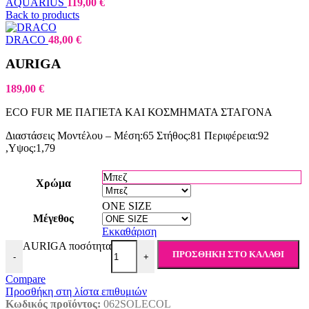
AQUARIUS
119,00
€
Back to products
DRACO
48,00
€
AURIGA
189,00
€
ECO FUR ΜΕ ΠΑΓΙΕΤΑ ΚΑΙ ΚΟΣΜΗΜΑΤΑ ΣΤΑΓΟΝΑ
Διαστάσεις Μοντέλου – Μέση:65 Στήθος:81 Περιφέρεια:92
,Υψος:1,79
Μπεζ
Χρώμα
ONE SIZE
Μέγεθος
Εκκαθάριση
AURIGA ποσότητα
ΠΡΟΣΘΉΚΗ ΣΤΟ ΚΑΛΆΘΙ
-
+
Compare
Προσθήκη στη λίστα επιθυμιών
Κωδικός προϊόντος:
062SOLECOL