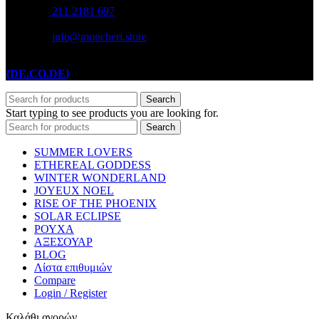
211 2181 697
info@moncheri.store
Copyright © 2026 Mon Cheri / All rights reserved / Made with
{DE.CO.DE}
by
Search
Start typing to see products you are looking for.
Search
SUMMER LOVERS
ETHEREAL GODDESS
WINTER WONDERLAND
JOYEUX NOEL
RISE OF THE PHOENIX
SOLAR ECLIPSE
ΡΟΥΧΑ
ΑΞΕΣΟΥΑΡ
BLOG
Λίστα επιθυμιών
Compare
Login / Register
Καλάθι αγορών