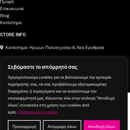
Προφίλ
Επικοινωνία
Blog
Κατάστημα
STORE INFO
Κατάστημα: Ηρώων Πολυτεχνείου 8, Νέα Ερυθραία
211 2181 697
Σεβόμαστε το απόρρητό σας
info@moncheri.store
Χρησιμοποιούμε cookies για να βελτιώσουμε την εμπειρία
Copyright © 2026 Mon Cheri / All rights reserved / Made with
περιήγησής σας, να σας προβάλλουμε εξατομικευμένες
{DE.CO.DE}
by
διαφημίσεις ή περιεχόμενο και να αναλύσουμε την
επισκεψιμότητά μας. Κάνοντας κλικ στην επιλογή "Αποδοχή
Κατάστημα
όλων", συναινείτε στη χρήση των cookies από
Wishlist
εμάς.
Πολιτική για τα cookie
Cart
Search
Προσαρμογή
Απόρριψη όλων
Αποδοχή όλων