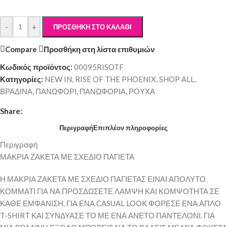
-
+
ΠΡΟΣΘΉΚΗ ΣΤΟ ΚΑΛΆΘΙ
Compare
Προσθήκη στη λίστα επιθυμιών
Κωδικός προϊόντος:
00095RISOTF
Κατηγορίες:
NEW IN
,
RISE OF THE PHOENIX
,
SHOP ALL
,
ΒΡΑΔΙΝΑ
,
ΠΑΝΩΦΟΡΙ
,
ΠΑΝΩΦΟΡΙΑ
,
ΡΟΥΧΑ
Share:
Περιγραφή
Επιπλέον πληροφορίες
Περιγραφή
ΜΑΚΡΙΑ ΖΑΚΕΤΑ ΜΕ ΣΧΕΔΙΟ ΠΑΓΙΕΤΑ
Η ΜΑΚΡΙΑ ΖΑΚΕΤΑ ΜΕ ΣΧΕΔΙΟ ΠΑΓΙΕΤΑΣ ΕΙΝΑΙ ΑΠΟΛΥΤΟ
ΚΟΜΜΑΤΙ ΓΙΑ ΝΑ ΠΡΟΣΔΩΣΕΤΕ ΛΑΜΨΗ ΚΑΙ ΚΟΜΨΟΤΗΤΑ ΣΕ
ΚΑΘΕ ΕΜΦΑΝΙΣΗ. ΓΙΑ ΕΝΑ CASUAL LOOK ΦΟΡΕΣΕ ΕΝΑ ΑΠΛΟ
T-SHIRT ΚΑΙ ΣΥΝΔΥΑΣΕ ΤΟ ΜΕ ΕΝΑ ΑΝΕΤΟ ΠΑΝΤΕΛΟΝΙ. ΓΙΑ