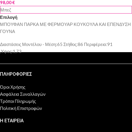
98,00
€
Μπεζ
Επιλογή
ΜΠΟΥΦΑΝ ΠΑΡΚΑ ΜΕ ΦΕΡΜΟΥΑΡ ΚΟΥΚΟΥΛΑ ΚΑΙ ΕΠΕΝΔΥΣΗ
ΓΟΥΝΑ
Διαστάσεις Μοντέλου - Μέση:65 Στήθος:86 Περιφέρεια:91
,Υψος:1,73
ΠΛΗΡΟΦΟΡΙΕΣ
Όροι Χρήσης
Ασφάλεια Συναλλαγών
Τρόποι Πληρωμής
Πολιτική Επιστροφών
Η ΕΤΑΙΡΕΙΑ