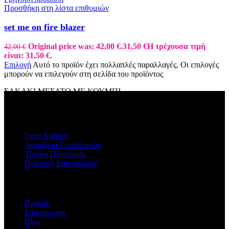
Προσθήκη στη λίστα επιθυμιών
set me on fire blazer
Original price was: 42,00 €.
31,50
€
Η τρέχουσα τιμή
42,00
€
είναι: 31,50 €.
Επιλογή
Αυτό το προϊόν έχει πολλαπλές παραλλαγές. Οι επιλογές
μπορούν να επιλεγούν στη σελίδα του προϊόντος
ΣΑΚΑΚΙ ΜΕΣΑΤΟ ΜΕ ΚΟΥΜΠΙ
ΠΛΗΡΟΦΟΡΙΕΣ
Όροι Χρήσης
Ασφάλεια Συναλλαγών
Τρόποι Πληρωμής
Πολιτική Επιστροφών
Η ΕΤΑΙΡΕΙΑ
Προφίλ
Επικοινωνία
Blog