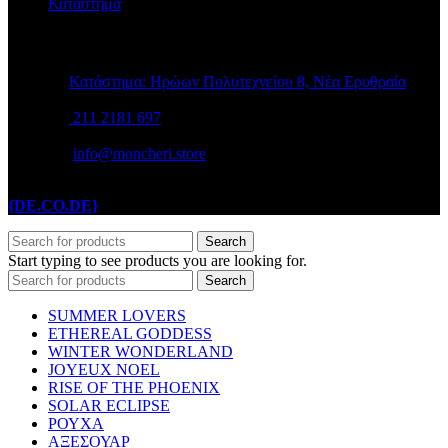
Κατάστημα
STORE INFO
Κατάστημα: Ηρώων Πολυτεχνείου 8, Νέα Ερυθραία
211 2181 697
info@moncheri.store
Copyright © 2026 Mon Cheri / All rights reserved / Made with
{DE.CO.DE}
by
Search
Start typing to see products you are looking for.
Search
SUMMER LOVERS
ETHEREAL GODDESS
WINTER WONDERLAND
JOYEUX NOEL
RISE OF THE PHOENIX
SOLAR ECLIPSE
ΡΟΥΧΑ
ΑΞΕΣΟΥΑΡ