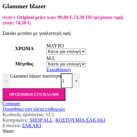
Glammer blazer
Original price was: 99,00 €.
74,30
€
Η τρέχουσα τιμή
99,00
€
είναι: 74,30 €.
Σακάκι μεσάτο με γυαλιστερή υφή.
ΜΑΥΡΟ
ΧΡΩΜΑ
M-L
Μέγεθος
Εκκαθάριση
Glammer blazer ποσότητα
-
+
ΠΡΟΣΘΉΚΗ ΣΤΟ ΚΑΛΆΘΙ
Compare
Προσθήκη στη λίστα επιθυμιών
Κωδικός προϊόντος:
Μ/Δ
Κατηγορίες:
SHOP ALL
,
ΚΟΣΤΟΥΜΙΑ-ΣΑΚΑΚΙ
Ετικέτα:
ΣΑΚΑΚΙ
Share: