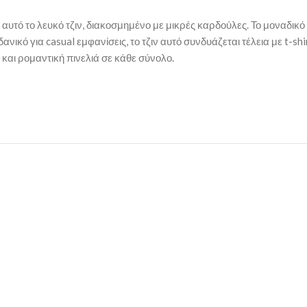
υτό το λευκό τζιν, διακοσμημένο με μικρές καρδούλες. Το μοναδικό 
ικό για casual εμφανίσεις, το τζιν αυτό συνδυάζεται τέλεια με t-sh
και ρομαντική πινελιά σε κάθε σύνολο.