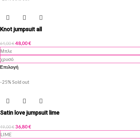
Knot jumpsuit all
48,00
€
64,00
€
Μπλε
χρυσό
Επιλογή
-25%
Sold out
Satin love jumpsuit lime
36,80
€
49,00
€
LIME