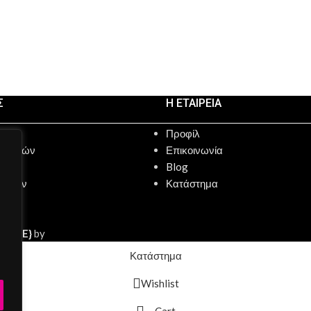
Σ
Η ΕΤΑΙΡΕΙΑ
Προφίλ
αλλαγών
Επικοινωνία
μής
Blog
τροφών
Κατάστημα
CO.DE}
by
Κατάστημα
Wishlist
Cart