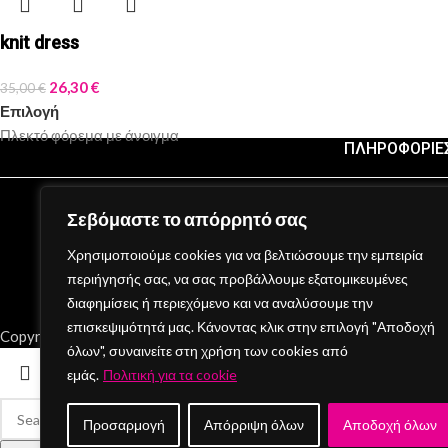
knit dress
26,30
€
35,00
€
Επιλογή
Πλεκτό φόρεμα με άνοιγμα
ΠΛΗΡΟΦΟΡΙΕ
Όροι Χρήσης
Ασφάλεια Συν
Σεβόμαστε το απόρρητό σας
Τρόποι Πληρω
Χρησιμοποιούμε cookies για να βελτιώσουμε την εμπειρία
Πολιτική Επισ
περιήγησής σας, να σας προβάλλουμε εξατομικευμένες
διαφημίσεις ή περιεχόμενο και να αναλύσουμε την
επισκεψιμότητά μας. Κάνοντας κλικ στην επιλογή "Αποδοχή
Copyright © 2026 Mon Cheri / All rights reserved / Made with
{DE.
όλων", συναινείτε στη χρήση των cookies από
εμάς.
Πολιτική για τα cookie
Προσαρμογή
Απόρριψη όλων
Αποδοχή όλων