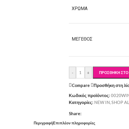
ΧΡΏΜΑ
ΜΈΓΕΘΟΣ
-
+
ΠΡΟΣΘΉΚΗ ΣΤΟ
Compare
Προσθήκη στη λί
Κωδικός προϊόντος:
0020WI
Κατηγορίες:
NEW IN
,
SHOP A
Share:
Περιγραφή
Επιπλέον πληροφορίες