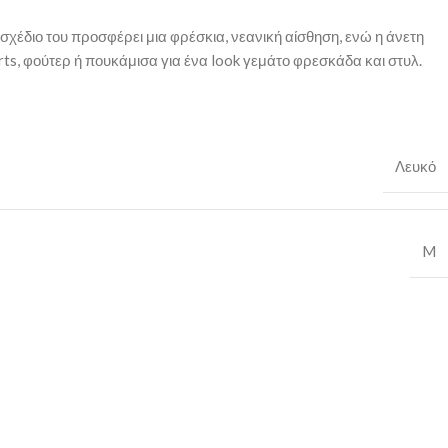
σχέδιο του προσφέρει μια φρέσκια, νεανική αίσθηση, ενώ η άνετη
irts, φούτερ ή πουκάμισα για ένα look γεμάτο φρεσκάδα και στυλ.
Λευκό
M