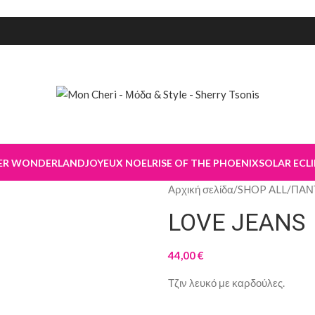
ER WONDERLAND
JOYEUX NOEL
RISE OF THE PHOENIX
SOLAR ECLI
Αρχική σελίδα
/
SHOP ALL
/
ΠΑΝ
LOVE JEANS
44,00
€
Τζιν λευκό με καρδούλες.