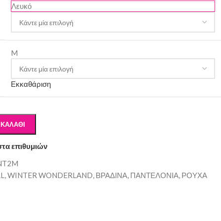
Λευκό
M
Εκκαθάριση
 ΚΑΛΆΘΙ
στα επιθυμιών
NT2M
LL
,
WINTER WONDERLAND
,
ΒΡΑΔΙΝΑ
,
ΠΑΝΤΕΛΟΝΙΑ
,
ΡΟΥΧΑ