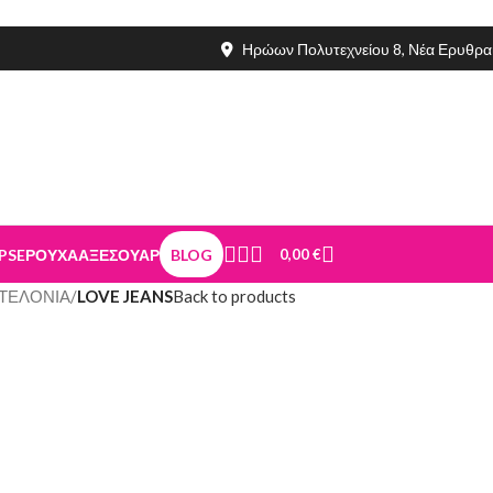
Ηρώων Πολυτεχνείου 8, Νέα Ερυθρα
PSE
ΡΟΥΧΑ
ΑΞΕΣΟΥΑΡ
BLOG
0,00
€
ΤΕΛΟΝΙΑ
/
LOVE JEANS
Back to products