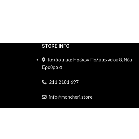
STORE INFO
Κατάστημα: Ηρώων Πολυτεχνείου 8, Νέα
Ερυθραία
211 2181 697
info@moncheri.store