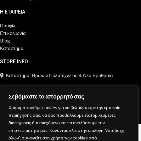
Η ΕΤΑΙΡΕΙΑ
Προφίλ
Επικοινωνία
Blog
Κατάστημα
STORE INFO
Κατάστημα: Ηρώων Πολυτεχνείου 8, Νέα Ερυθραία
211 2181 697
Σεβόμαστε το απόρρητό σας
info@moncheri.store
Χρησιμοποιούμε cookies για να βελτιώσουμε την εμπειρία
Copyright © 2026 Mon Cheri / All rights reserved / Made with
περιήγησής σας, να σας προβάλλουμε εξατομικευμένες
{DE.CO.DE}
by
διαφημίσεις ή περιεχόμενο και να αναλύσουμε την
επισκεψιμότητά μας. Κάνοντας κλικ στην επιλογή "Αποδοχή
Κατάστημα
όλων", συναινείτε στη χρήση των cookies από