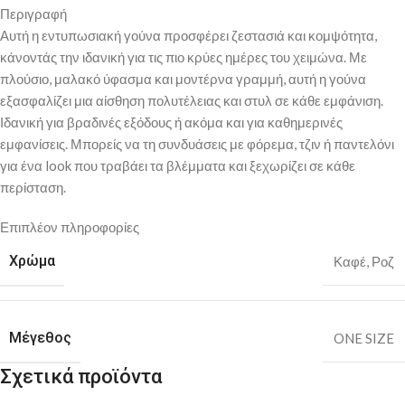
Περιγραφή
Αυτή η εντυπωσιακή γούνα προσφέρει ζεστασιά και κομψότητα,
κάνοντάς την ιδανική για τις πιο κρύες ημέρες του χειμώνα. Με
πλούσιο, μαλακό ύφασμα και μοντέρνα γραμμή, αυτή η γούνα
εξασφαλίζει μια αίσθηση πολυτέλειας και στυλ σε κάθε εμφάνιση.
Ιδανική για βραδινές εξόδους ή ακόμα και για καθημερινές
εμφανίσεις. Μπορείς να τη συνδυάσεις με φόρεμα, τζιν ή παντελόνι
για ένα look που τραβάει τα βλέμματα και ξεχωρίζει σε κάθε
περίσταση.
Επιπλέον πληροφορίες
Χρώμα
Καφέ
,
Ροζ
Μέγεθος
ONE SIZE
Σχετικά προϊόντα