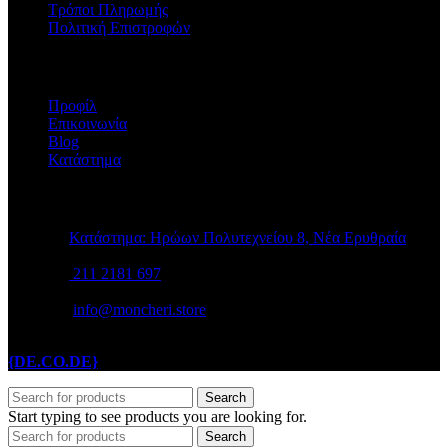
Τρόποι Πληρωμής
Πολιτική Επιστροφών
Η ΕΤΑΙΡΕΙΑ
Προφίλ
Επικοινωνία
Blog
Κατάστημα
STORE INFO
Κατάστημα: Ηρώων Πολυτεχνείου 8, Νέα Ερυθραία
211 2181 697
info@moncheri.store
Copyright © 2026 Mon Cheri / All rights reserved / Made with
{DE.CO.DE}
by
Search
Start typing to see products you are looking for.
Search