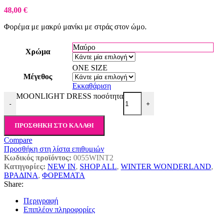
48,00
€
Φορέμα με μακρύ μανίκι με στράς στον ώμο.
Μαύρο
Χρώμα
ONE SIZE
Μέγεθος
Εκκαθάριση
MOONLIGHT DRESS ποσότητα
-
+
ΠΡΟΣΘΉΚΗ ΣΤΟ ΚΑΛΆΘΙ
Compare
Προσθήκη στη λίστα επιθυμιών
Κωδικός προϊόντος:
0055WINT2
Κατηγορίες:
NEW IN
,
SHOP ALL
,
WINTER WONDERLAND
,
ΒΡΑΔΙΝΑ
,
ΦΟΡΕΜΑΤΑ
Share:
Περιγραφή
Επιπλέον πληροφορίες