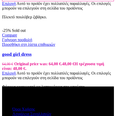
Επιλογή
Αυτό το προϊόν έχει πολλαπλές παραλλαγές. Οι επιλογές
μπορούν να επιλεγούν στη σελίδα του προϊόντος
Πλεκτό πουλόβερ ζιβάγκο.
-25%
Sold out
Compare
Γρήγορη προβολή
Προσθήκη στη λίστα επιθυμιών
good girl dress
Original price was: 64,00 €.
48,00
€
Η τρέχουσα τιμή
64,00
€
είναι: 48,00 €.
Επιλογή
Αυτό το προϊόν έχει πολλαπλές παραλλαγές. Οι επιλογές
μπορούν να επιλεγούν στη σελίδα του προϊόντος
Φόρεμα εφαρμοστό με λεπτομέρεια στο μπούστο.
ΠΛΗΡΟΦΟΡΙΕΣ
Όροι Χρήσης
Ασφάλεια Συναλλαγών