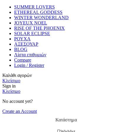
SUMMER LOVERS
ETHEREAL GODDESS
WINTER WONDERLAND
JOYEUX NOEL
RISE OF THE PHOENIX
SOLAR ECLIPSE
ΡΟΥΧΑ
ΑΞΕΣΟΥΑΡ
BLOG
Λίστα επιθυμιών
Compare
Login / Register
Καλάθι αγορών
Κλείσιμο
Sign in
Κλείσιμο
No account yet?
Create an Account
Κατάστημα
Wishlist