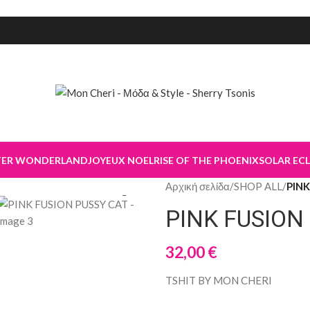
TER WONDERLAND
JOYEUX NOEL
RISE OF THE PHOENIX
SOLAR ECL
Αρχική σελίδα
/
SHOP ALL
/
PINK
PINK FUSION
32,00
€
TSHIT BY MON CHERI