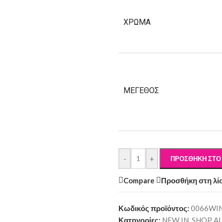
ΧΡΏΜΑ
ΜΈΓΕΘΟΣ
-
+
ΠΡΟΣΘΉΚΗ ΣΤΟ
Compare
Προσθήκη στη λί
Κωδικός προϊόντος:
0066WI
Κατηγορίες:
NEW IN
,
SHOP A