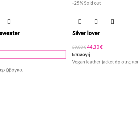
-25%
Sold out
sweater
Silver lover
44,30
€
59,00
€
Επιλογή
Vegan leather jacket άριστης πο
ερ ζιβάγκο.