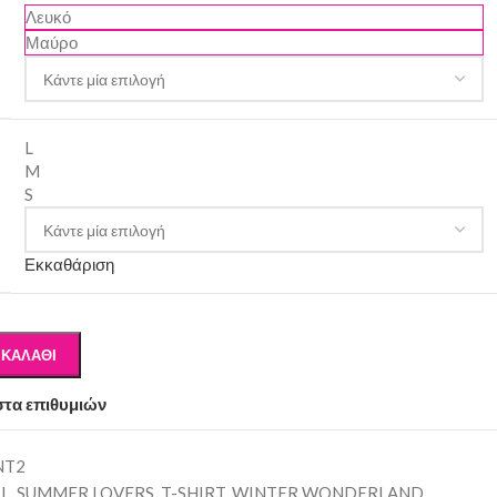
Λευκό
Μαύρο
L
M
S
Εκκαθάριση
 ΚΑΛΆΘΙ
στα επιθυμιών
NT2
LL
,
SUMMER LOVERS
,
T-SHIRT
,
WINTER WONDERLAND
,