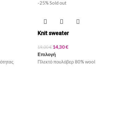
-25%
Sold out
Knit sweater
14,30
€
19,00
€
Επιλογή
ιότητας
Πλεκτό πουλόβερ 80% wool