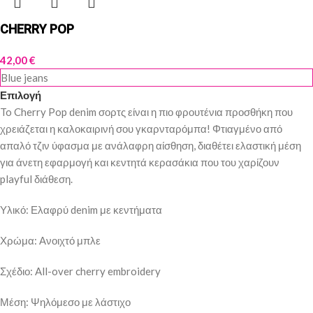
CHERRY POP
42,00
€
Blue jeans
Επιλογή
To Cherry Pop denim σορτς είναι η πιο φρουτένια προσθήκη που
χρειάζεται η καλοκαιρινή σου γκαρνταρόμπα! Φτιαγμένο από
απαλό τζιν ύφασμα με ανάλαφρη αίσθηση, διαθέτει ελαστική μέση
για άνετη εφαρμογή και κεντητά κερασάκια που του χαρίζουν
playful διάθεση.
Υλικό: Ελαφρύ denim με κεντήματα
Χρώμα: Ανοιχτό μπλε
Σχέδιο: All-over cherry embroidery
Μέση: Ψηλόμεσο με λάστιχο