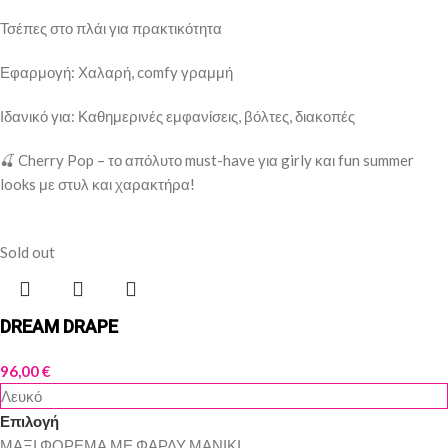
Τσέπες στο πλάι για πρακτικότητα
Εφαρμογή: Χαλαρή, comfy γραμμή
Ιδανικό για: Καθημερινές εμφανίσεις, βόλτες, διακοπές
🍒 Cherry Pop – το απόλυτο must-have για girly και fun summer
looks με στυλ και χαρακτήρα!
Sold out
DREAM DRAPE
96,00
€
Λευκό
Επιλογή
ΜΑΞΙ ΦΟΡΕΜΑ ΜΕ ΦΑΡΔΥ ΜΑΝΙΚΙ