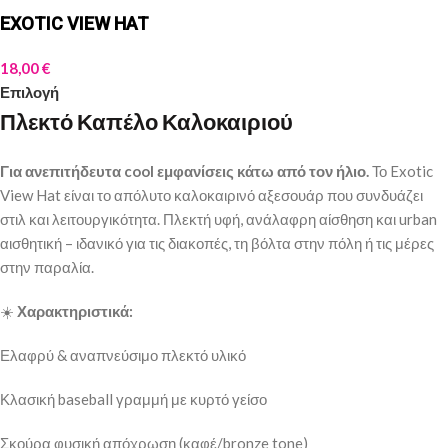
EXOTIC VIEW HAT
18,00
€
Επιλογή
Πλεκτό Καπέλο Καλοκαιριού
Για ανεπιτήδευτα cool εμφανίσεις κάτω από τον ήλιο.
Το Exotic
View Hat είναι το απόλυτο καλοκαιρινό αξεσουάρ που συνδυάζει
στιλ και λειτουργικότητα. Πλεκτή υφή, ανάλαφρη αίσθηση και urban
αισθητική – ιδανικό για τις διακοπές, τη βόλτα στην πόλη ή τις μέρες
στην παραλία.
☀️
Χαρακτηριστικά:
Ελαφρύ & αναπνεύσιμο πλεκτό υλικό
Κλασική baseball γραμμή με κυρτό γείσο
Σκούρα φυσική απόχρωση (καφέ/bronze tone)