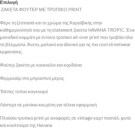
Επιλογή
ΖΑΚΕΤΑ ΦΟΥΤΕΡ ΜΕ ΤΡΟΠΙΚΟ PRINT
Φέρε τη ζεστασιά και το χρώμα της Καραϊβικής στην
καθημερινότητά σου με τη statement ζακέτα HAVANA TROPIC. Ένα
μοναδικό κομμάτι με έντονο τροπικό all-over print που τραβάει όλα
τα βλέμματα. Άνετο, μαλακό και ιδανικό για τις πιο cool streetwear
εμφανίσεις.
Φούτερ ζακέτα με κουκούλα και κορδόνια
Φερμουάρ στο μπροστινό μέρος
Τσέπες τύπου καγκουρό
Λάστιχα σε μανίκια και μέση για τέλεια εφαρμογή
Πλούσιο τροπικό print με αναφορές σε vintage καρτ ποστάλ, φυτά
και κουλτούρα της Havana