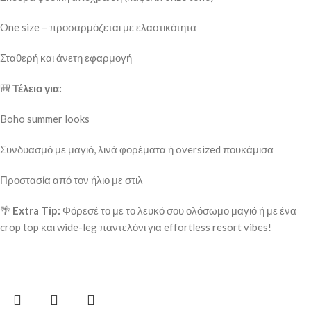
One size – προσαρμόζεται με ελαστικότητα
Σταθερή και άνετη εφαρμογή
🎒
Τέλειο για:
Boho summer looks
Συνδυασμό με μαγιό, λινά φορέματα ή oversized πουκάμισα
Προστασία από τον ήλιο με στιλ
🌴
Extra Tip:
Φόρεσέ το με το λευκό σου ολόσωμο μαγιό ή με ένα
crop top και wide-leg παντελόνι για effortless resort vibes!