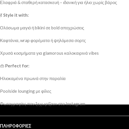
Ελαφριά & σταθερή κατασκευή – ιδανική για ήλιο χωρίς βάρος
💃
Style it with:
Ολόσωμα μαγιό ή bikini σε bold αποχρώσεις
Καφτάνια, wrap φορέματα ή ψηλόμεσα σορτς
Χρυσά κοσμήματα για glamorous καλοκαιρινά vibes
👜
Perfect for:
Ηλιοκαμένα πρωινά στην παραλία
Poolside lounging με φίλες
Φωτογραφίες που ξεχωρίζουν στο Instagram
ΠΛΗΡΟΦΟΡΙΕΣ