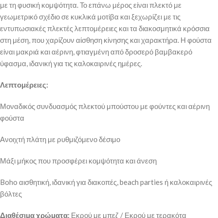
με τη φυσική κομψότητα. Το επάνω μέρος είναι πλεκτό με
γεωμετρικό σχέδιο σε κυκλικά μοτίβα και ξεχωρίζει με τις
εντυπωσιακές πλεκτές λεπτομέρειες και τα διακοσμητικά κρόσσια
στη μέση, που χαρίζουν αίσθηση κίνησης και χαρακτήρα. Η φούστα
είναι μακριά και αέρινη, φτιαγμένη από δροσερό βαμβακερό
ύφασμα, ιδανική για τις καλοκαιρινές ημέρες.
Λεπτομέρειες:
Μοναδικός συνδυασμός πλεκτού μπούστου με φούντες και αέρινη
φούστα
Ανοιχτή πλάτη με ρυθμιζόμενο δέσιμο
Μάξι μήκος που προσφέρει κομψότητα και άνεση
Boho αισθητική, ιδανική για διακοπές, beach parties ή καλοκαιρινές
βόλτες
Διαθέσιμα χρώματα:
Εκρού με μπεζ / Εκρού με τερακότα