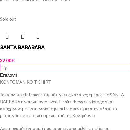
Sold out
SANTA BARABARA
32,00
€
Γκρι
Επιλογή
ΚΟΝΤΟΜΑΝΙΚΟ T-SHIRT
Το απόλυτο statement κομμάτι για τις χαλαρές ημέρες! Το SANTA
BARBARA είναι ένα oversized T-shirt dress σε vintage γκρι
απόχρωση με εντυπωσιακό palm tree κέντημα στην πλάτη και
ρετρό γραφικά εμπνευσμένα από την Καλιφόρνια.
Άνετη, φαρδιά γραμμή που μπορεί να φορεθεί ως φόρεμα