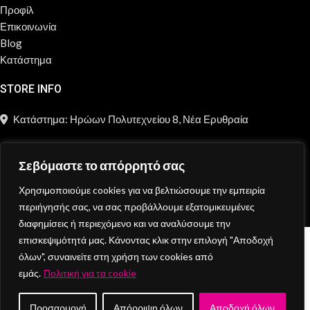
Προφίλ
Επικοινωνία
Blog
Κατάστημα
STORE INFO
Κατάστημα: Ηρώων Πολυτεχνείου 8, Νέα Ερυθραία
211 2181 697
Σεβόμαστε το απόρρητό σας
info@moncheri.store
Χρησιμοποιούμε cookies για να βελτιώσουμε την εμπειρία
Copyright © 2026 Mon Cheri / All rights reserved / Made with
περιήγησής σας, να σας προβάλλουμε εξατομικευμένες
{DE.CO.DE}
by
διαφημίσεις ή περιεχόμενο και να αναλύσουμε την
επισκεψιμότητά μας. Κάνοντας κλικ στην επιλογή "Αποδοχή
Κατάστημα
όλων", συναινείτε στη χρήση των cookies από
Wishlist
εμάς.
Πολιτική για τα cookie
Cart
Search
Προσαρμογή
Απόρριψη όλων
Αποδοχή όλων