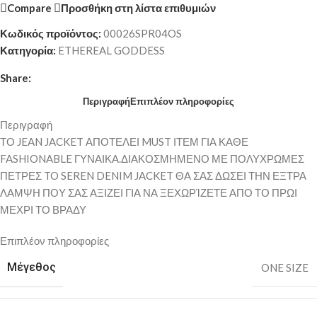
Compare
Προσθήκη στη λίστα επιθυμιών
Κωδικός προϊόντος:
00026SPR04OS
Κατηγορία:
ETHEREAL GODDESS
Share:
Περιγραφή
Επιπλέον πληροφορίες
Περιγραφή
ΤΟ JEAN JACKET ΑΠΟΤΕΛΕΙ MUST ΙΤΕΜ ΓΙΑ ΚΑΘΕ
FASHIONABLE ΓΥΝΑΙΚΑ.ΔΙΑΚΟΣΜΗΜΕΝΟ ΜΕ ΠΟΛΥΧΡΩΜΕΣ
ΠΕΤΡΕΣ TO SEREN DENIM JACKET ΘΑ ΣΑΣ ΔΩΣΕΙ ΤΗΝ ΕΞΤΡΑ
ΛΑΜΨΗ ΠΟΥ ΣΑΣ ΑΞΙΖΕΙ ΓΙΑ ΝΑ ΞΕΧΩΡΊΖΕΤΕ ΑΠΟ ΤΟ ΠΡΩΙ
ΜΕΧΡΙ ΤΟ ΒΡΑΔΥ
Επιπλέον πληροφορίες
Μέγεθος
ONE SIZE