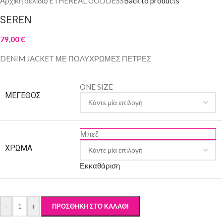
Αρχική σελίδα
/
ETHEREAL GODDESS
Back to products
SEREN
79,00
€
DENIM JACKET ΜΕ ΠΟΛΥΧΡΩΜΕΣ ΠΕΤΡΕΣ
ONE SIZE
ΜΈΓΕΘΟΣ
Μπεζ
ΧΡΏΜΑ
Εκκαθάριση
-
+
ΠΡΟΣΘΉΚΗ ΣΤΟ ΚΑΛΆΘΙ