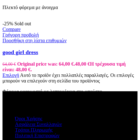
Πλεκτό φόρεμα με άνοιγμα
-25%
Sold out
Compare
Γρήγορη προβολή
Προσθήκη στη λίστα επιθυμιών
good girl dress
Original price was: 64,00 €.
48,00
€
Η τρέχουσα τιμή
64,00
€
είναι: 48,00 €.
Επιλογή
Αυτό το προϊόν έχει πολλαπλές παραλλαγές. Οι επιλογές
μπορούν να επιλεγούν στη σελίδα του προϊόντος
Φόρεμα εφαρμοστό με λεπτομέρεια στο μπούστο.
ΠΛΗΡΟΦΟΡΙΕΣ
Όροι Χρήσης
Ασφάλεια Συναλλαγών
Τρόποι Πληρωμής
Πολιτική Επιστροφών