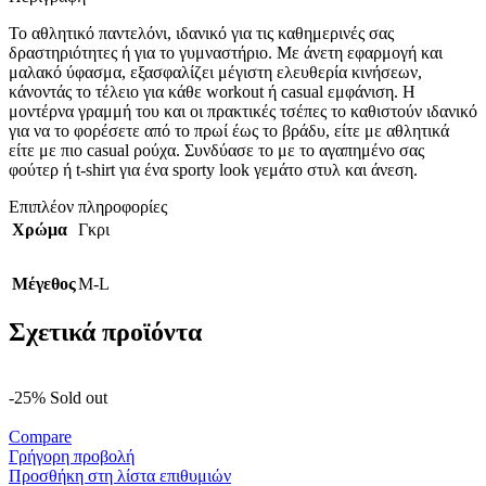
Το αθλητικό παντελόνι, ιδανικό για τις καθημερινές σας
δραστηριότητες ή για το γυμναστήριο. Με άνετη εφαρμογή και
μαλακό ύφασμα, εξασφαλίζει μέγιστη ελευθερία κινήσεων,
κάνοντάς το τέλειο για κάθε workout ή casual εμφάνιση. Η
μοντέρνα γραμμή του και οι πρακτικές τσέπες το καθιστούν ιδανικό
για να το φορέσετε από το πρωί έως το βράδυ, είτε με αθλητικά
είτε με πιο casual ρούχα. Συνδύασε το με το αγαπημένο σας
φούτερ ή t-shirt για ένα sporty look γεμάτο στυλ και άνεση.
Επιπλέον πληροφορίες
Χρώμα
Γκρι
Μέγεθος
M-L
Σχετικά προϊόντα
-25%
Sold out
Compare
Γρήγορη προβολή
Προσθήκη στη λίστα επιθυμιών