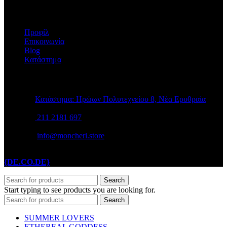
Η ΕΤΑΙΡΕΙΑ
Προφίλ
Επικοινωνία
Blog
Κατάστημα
STORE INFO
Κατάστημα: Ηρώων Πολυτεχνείου 8, Νέα Ερυθραία
211 2181 697
info@moncheri.store
Copyright © 2026 Mon Cheri / All rights reserved / Made with
{DE.CO.DE}
by
Search
Start typing to see products you are looking for.
Search
SUMMER LOVERS
ETHEREAL GODDESS