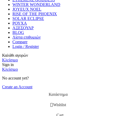
WINTER WONDERLAND
JOYEUX NOEL
RISE OF THE PHOENIX
SOLAR ECLIPSE
ΡΟΥΧΑ
ΑΞΕΣΟΥΑΡ
BLOG
Λίστα επιθυμιών
Compare
Login / Register
Καλάθι αγορών
Κλείσιμο
Sign in
Κλείσιμο
No account yet?
Create an Account
Κατάστημα
Wishlist
Cart