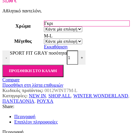
51,00
€
Αθλητικό παντελόνι.
Γκρι
Χρώμα
M-L
Μέγεθος
Εκκαθάριση
SPORT FIT GRAY ποσότητα
-
+
ΠΡΟΣΘΉΚΗ ΣΤΟ ΚΑΛΆΘΙ
Compare
Προσθήκη στη λίστα επιθυμιών
Κωδικός προϊόντος:
0012WINT7M-L
Κατηγορίες:
NEW IN
,
SHOP ALL
,
WINTER WONDERLAND
,
ΠΑΝΤΕΛΟΝΙΑ
,
ΡΟΥΧΑ
Share:
Περιγραφή
Επιπλέον πληροφορίες
Περιγραφή