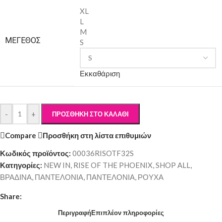
XL
L
M
ΜΈΓΕΘΟΣ
S
Εκκαθάριση
-
+
ΠΡΟΣΘΉΚΗ ΣΤΟ ΚΑΛΆΘΙ
Compare
Προσθήκη στη λίστα επιθυμιών
Κωδικός προϊόντος:
00036RISOTF32S
Κατηγορίες:
NEW IN
,
RISE OF THE PHOENIX
,
SHOP ALL
,
ΒΡΑΔΙΝΑ
,
ΠΑΝΤΕΛΟΝΙΑ
,
ΠΑΝΤΕΛΟΝΙΑ
,
ΡΟΥΧΑ
Share:
Περιγραφή
Επιπλέον πληροφορίες