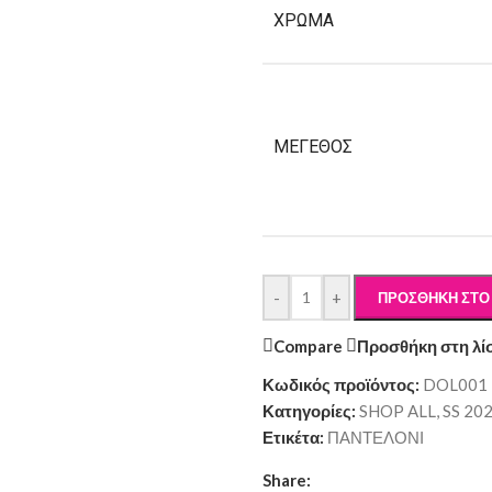
ΧΡΩΜΑ
ΜΈΓΕΘΟΣ
-
+
ΠΡΟΣΘΉΚΗ ΣΤΟ
Compare
Προσθήκη στη λί
Κωδικός προϊόντος:
DOL001
Κατηγορίες:
SHOP ALL
,
SS 20
Ετικέτα:
ΠΑΝΤΕΛΟΝΙ
Share: