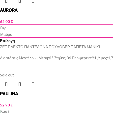
AURORA
62,00
€
Γκρι
Μαύρο
Επιλογή
ΣΕΤ ΠΛΕΚΤΟ ΠΑΝΤΕΛΟΝΑ ΠΟΥΛΟΒΕΡ ΠΑΓΙΕΤΑ ΜΑΝΙΚΙ
Διαστάσεις Μοντέλου - Μέση:65 Στήθος:86 Περιφέρεια:91 ,Υψος:1,
Sold out
PAULINA
52,90
€
Καφέ