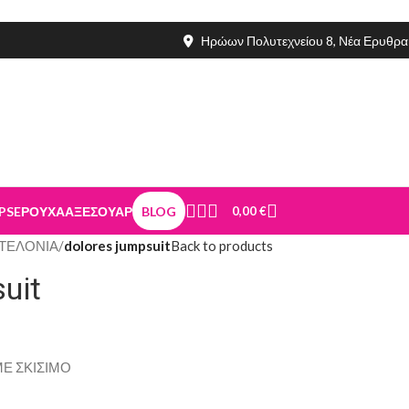
Ηρώων Πολυτεχνείου 8, Νέα Ερυθρα
PSE
ΡΟΥΧΑ
ΑΞΕΣΟΥΑΡ
BLOG
0,00
€
ΤΕΛΟΝΙΑ
/
dolores jumpsuit
Back to products
uit
Ε ΣΚΙΣΙΜΟ