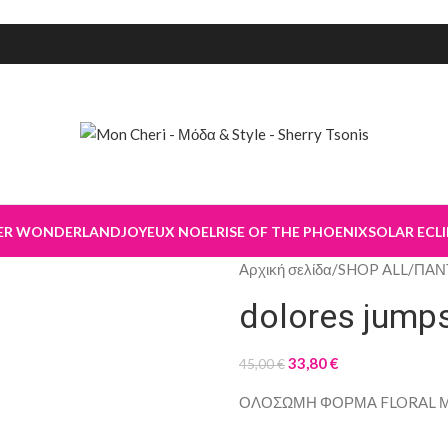
ER WONDERLAND
JOYEUX NOEL
RISE OF THE PHOENIX
SOLAR ECLI
Αρχική σελίδα
/
SHOP ALL
/
ΠΑΝ
dolores jumps
33,80
€
45,00
€
ΟΛΟΣΩΜΗ ΦΟΡΜΑ FLORAL Μ