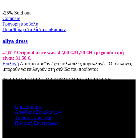
-25%
Sold out
Compare
Γρήγορη προβολή
Προσθήκη στη λίστα επιθυμιών
allya dress
Original price was: 42,00 €.
31,50
€
Η τρέχουσα τιμή
42,00
€
είναι: 31,50 €.
Επιλογή
Αυτό το προϊόν έχει πολλαπλές παραλλαγές. Οι επιλογές
μπορούν να επιλεγούν στη σελίδα του προϊόντος
ΦΟΡΕΜΑ FLORAL ΜΑΚΡΥΜΑΝΙΚΟ ΜΕ ΒΟΛΑΝ
ΠΛΗΡΟΦΟΡΙΕΣ
Όροι Χρήσης
Ασφάλεια Συναλλαγών
Τρόποι Πληρωμής
Πολιτική Επιστροφών
Η ΕΤΑΙΡΕΙΑ