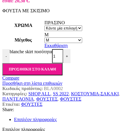
είναι: 20,30 €.
ΦΟΥΣΤΑ ΜΕ ΣΚΙΣΙΜΟ
ΠΡΑΣΙΝΟ
ΧΡΩΜΑ
M
Μέγεθος
Εκκαθάριση
blanche skirt ποσότητα
-
+
ΠΡΟΣΘΉΚΗ ΣΤΟ ΚΑΛΆΘΙ
Compare
Προσθήκη στη λίστα επιθυμιών
Κωδικός προϊόντος:
BLA0002
Κατηγορίες:
SHOP ALL
,
SS 2022
,
ΚΟΣΤΟΥΜΙΑ-ΣΑΚΑΚΙ
,
ΠΑΝΤΕΛΟΝΙΑ
,
ΦΟΥΣΤΕΣ
,
ΦΟΥΣΤΕΣ
Ετικέτα:
ΦΟΥΣΤΕΣ
Share:
Επιπλέον πληροφορίες
Επιπλέον πληροφορίες