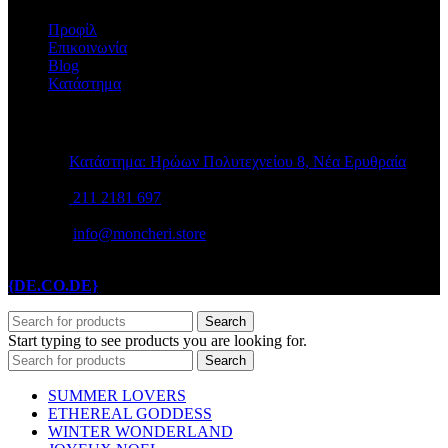
Προφίλ
Επικοινωνία
Blog
Κατάστημα
STORE INFO
Κατάστημα: Ηρώων Πολυτεχνείου 8, Νέα Ερυθραία
211 2181 697
info@moncheri.store
Copyright © 2026 Mon Cheri / All rights reserved / Made with
{DE.CO.DE}
by
Search
Start typing to see products you are looking for.
Search
SUMMER LOVERS
ETHEREAL GODDESS
WINTER WONDERLAND