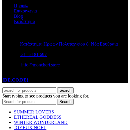
Προφίλ
Επικοινωνία
Blog
Κατάστημα
STORE INFO
Κατάστημα: Ηρώων Πολυτεχνείου 8, Νέα Ερυθραία
211 2181 697
info@moncheri.store
Copyright © 2026 Mon Cheri / All rights reserved / Made with
{DE.CO.DE}
by
Search
Start typing to see products you are looking for.
Search
SUMMER LOVERS
ETHEREAL GODDESS
WINTER WONDERLAND
JOYEUX NOEL