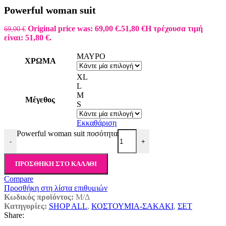
Powerful woman suit
Original price was: 69,00 €.
51,80
€
Η τρέχουσα τιμή
69,00
€
είναι: 51,80 €.
ΜΑΥΡΟ
ΧΡΩΜΑ
XL
L
M
Μέγεθος
S
Εκκαθάριση
Powerful woman suit ποσότητα
-
+
ΠΡΟΣΘΉΚΗ ΣΤΟ ΚΑΛΆΘΙ
Compare
Προσθήκη στη λίστα επιθυμιών
Κωδικός προϊόντος:
Μ/Δ
Κατηγορίες:
SHOP ALL
,
ΚΟΣΤΟΥΜΙΑ-ΣΑΚΑΚΙ
,
ΣΕΤ
Share: