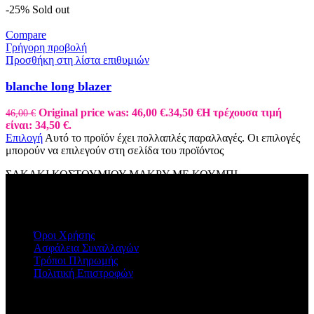
-25%
Sold out
Compare
Γρήγορη προβολή
Προσθήκη στη λίστα επιθυμιών
blanche long blazer
Original price was: 46,00 €.
34,50
€
Η τρέχουσα τιμή
46,00
€
είναι: 34,50 €.
Επιλογή
Αυτό το προϊόν έχει πολλαπλές παραλλαγές. Οι επιλογές
μπορούν να επιλεγούν στη σελίδα του προϊόντος
ΣΑΚΑΚΙ ΚΟΣΤΟΥΜΙΟΥ ΜΑΚΡΥ ΜΕ ΚΟΥΜΠΙ
ΠΛΗΡΟΦΟΡΙΕΣ
Όροι Χρήσης
Ασφάλεια Συναλλαγών
Τρόποι Πληρωμής
Πολιτική Επιστροφών
Η ΕΤΑΙΡΕΙΑ