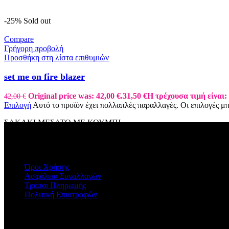
-25%
Sold out
Compare
Γρήγορη προβολή
Προσθήκη στη λίστα επιθυμιών
set me on fire blazer
Original price was: 42,00 €.
31,50
€
Η τρέχουσα τιμή είναι: 
42,00
€
Επιλογή
Αυτό το προϊόν έχει πολλαπλές παραλλαγές. Οι επιλογές μ
ΣΑΚΑΚΙ ΜΕΣΑΤΟ ΜΕ ΚΟΥΜΠΙ
ΠΛΗΡΟΦΟΡΙΕΣ
Όροι Χρήσης
Ασφάλεια Συναλλαγών
Τρόποι Πληρωμής
Πολιτική Επιστροφών
Η ΕΤΑΙΡΕΙΑ