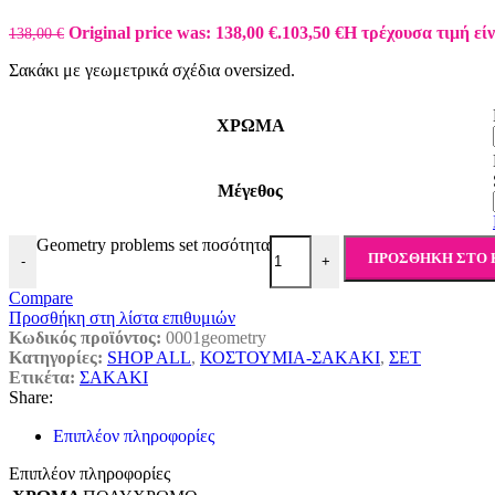
Original price was: 138,00 €.
103,50
€
Η τρέχουσα τιμή είν
138,00
€
Σακάκι με γεωμετρικά σχέδια oversized.
ΧΡΩΜΑ
Μέγεθος
Geometry problems set ποσότητα
ΠΡΟΣΘΉΚΗ ΣΤΟ 
-
+
Compare
Προσθήκη στη λίστα επιθυμιών
Κωδικός προϊόντος:
0001geometry
Κατηγορίες:
SHOP ALL
,
ΚΟΣΤΟΥΜΙΑ-ΣΑΚΑΚΙ
,
ΣΕΤ
Ετικέτα:
ΣΑΚΑΚΙ
Share:
Επιπλέον πληροφορίες
Επιπλέον πληροφορίες