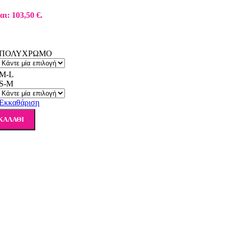
αι: 103,50 €.
ΠΟΛΥΧΡΩΜΟ
M-L
S-M
Εκκαθάριση
ΚΑΛΆΘΙ