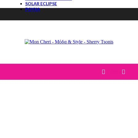
SOLAR ECLIPSE
ΡΟΥΧΑ
ΤΟΠ
ΜΠΛΟΥΖΕΣ
T-Shirt
ΠΟΥΚΑΜΙΣΑ
ΚΟΡΜΑΚΙΑ
ΠΟΥΛΟΒΕΡ
ΠΑΝΤΕΛΟΝΙΑ
JEANS
ΚΟΛΑΝ
0,00
€
ΦΟΡΜΕΣ-ΦΟΥΤΕΡ
ΣΕΤ
CASUAL ΣΕΤ
DENIM
ΦΟΥΣΤΕΣ
ΦΟΡΕΜΑΤΑ
ΒΡΑΔΙΝΑ