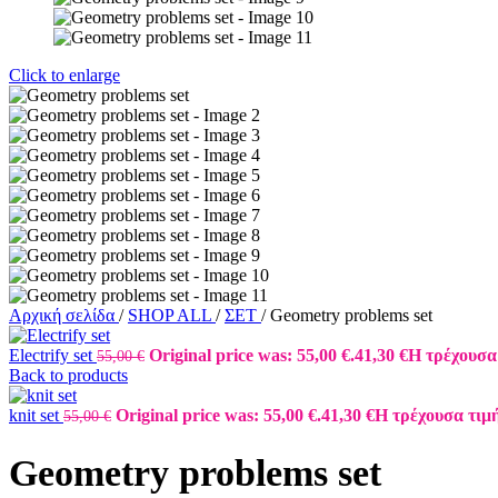
Click to enlarge
Αρχική σελίδα
/
SHOP ALL
/
ΣΕΤ
/
Geometry problems set
Electrify set
Original price was: 55,00 €.
41,30
€
Η τρέχουσα 
55,00
€
Back to products
knit set
Original price was: 55,00 €.
41,30
€
Η τρέχουσα τιμή 
55,00
€
Geometry problems set