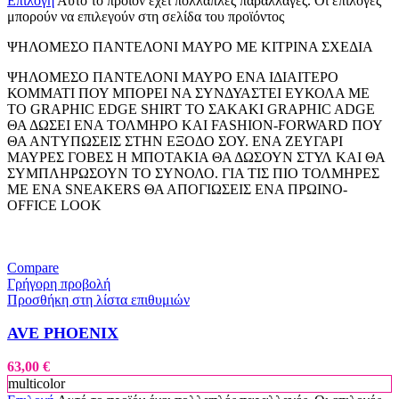
Επιλογή
Αυτό το προϊόν έχει πολλαπλές παραλλαγές. Οι επιλογές
μπορούν να επιλεγούν στη σελίδα του προϊόντος
ΨΗΛΟΜΕΣΟ ΠΑΝΤΕΛΟΝΙ ΜΑΥΡΟ ΜΕ ΚΙΤΡΙΝΑ ΣΧΕΔΙΑ
ΨΗΛΟΜΕΣΟ ΠΑΝΤΕΛΟΝΙ ΜΑΥΡΟ ΕΝΑ ΙΔΙΑΙΤΕΡΟ
ΚΟΜΜΑΤΙ ΠΟΥ ΜΠΟΡΕΙ ΝΑ ΣΥΝΔΥΑΣΤΕΙ ΕΥΚΟΛΑ ΜΕ
ΤΟ GRAPHIC EDGE SHIRT ΤΟ ΣΑΚΑΚΙ GRAPHIC ADGE
ΘΑ ΔΩΣΕΙ ΕΝΑ ΤΟΛΜΗΡΟ ΚΑΙ FASHION-FORWARD ΠΟΥ
ΘΑ ΑΝΤΥΠΩΣΕΙΣ ΣΤΗΝ ΕΞΟΔΟ ΣΟΥ. ΕΝΑ ΖΕΥΓΑΡΙ
ΜΑΥΡΕΣ ΓΟΒΕΣ Η ΜΠΟΤΑΚΙΑ ΘΑ ΔΩΣΟΥΝ ΣΤΥΛ ΚΑΙ ΘΑ
ΣΥΜΠΛΗΡΩΣΟΥΝ ΤΟ ΣΥΝΟΛΟ. ΓΙΑ ΤΙΣ ΠΙΟ ΤΟΛΜΗΡΕΣ
ΜΕ ΕΝΑ SNEAKERS ΘΑ ΑΠΟΓΙΩΣΕΙΣ ΕΝΑ ΠΡΩΙΝΟ-
OFFICE LOOK
Compare
Γρήγορη προβολή
Προσθήκη στη λίστα επιθυμιών
AVE PHOENIX
63,00
€
multicolor