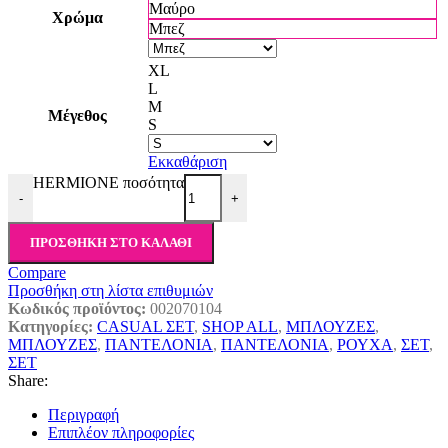
Μαύρο
Χρώμα
Μπεζ
XL
L
M
Μέγεθος
S
Εκκαθάριση
HERMIONE ποσότητα
-
+
ΠΡΟΣΘΉΚΗ ΣΤΟ ΚΑΛΆΘΙ
Compare
Προσθήκη στη λίστα επιθυμιών
Κωδικός προϊόντος:
002070104
Κατηγορίες:
CASUAL ΣΕΤ
,
SHOP ALL
,
ΜΠΛΟΥΖΕΣ
,
ΜΠΛΟΥΖΕΣ
,
ΠΑΝΤΕΛΟΝΙΑ
,
ΠΑΝΤΕΛΟΝΙΑ
,
ΡΟΥΧΑ
,
ΣΕΤ
,
ΣΕΤ
Share:
Περιγραφή
Επιπλέον πληροφορίες