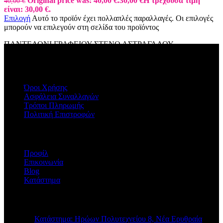
Original price was: 40,00 €.
30,00
€
Η τρέχουσα τιμή
40,00
€
είναι: 30,00 €.
Επιλογή
Αυτό το προϊόν έχει πολλαπλές παραλλαγές. Οι επιλογές
μπορούν να επιλεγούν στη σελίδα του προϊόντος
ΠΑΝΤΕΛΟΝΙ ΓΡΑΦΕΙΟΥ ΣΤΕΝΟ ΑΣΤΡΑΓΑΛΟΥ
ΠΛΗΡΟΦΟΡΙΕΣ
Όροι Χρήσης
Ασφάλεια Συναλλαγών
Τρόποι Πληρωμής
Πολιτική Επιστροφών
Η ΕΤΑΙΡΕΙΑ
Προφίλ
Επικοινωνία
Blog
Κατάστημα
STORE INFO
Κατάστημα: Ηρώων Πολυτεχνείου 8, Νέα Ερυθραία