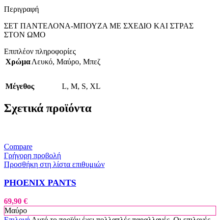
Περιγραφή
ΣΕΤ ΠΑΝΤΕΛΟΝΑ-ΜΠΟΥΖΑ ΜΕ ΣΧΕΔΙΟ ΚΑΙ ΣΤΡΑΣ
ΣΤΟΝ ΩΜΟ
Επιπλέον πληροφορίες
Χρώμα
Λευκό
,
Μαύρο
,
Μπεζ
Μέγεθος
L
,
M
,
S
,
XL
Σχετικά προϊόντα
Compare
Γρήγορη προβολή
Προσθήκη στη λίστα επιθυμιών
PHOENIX PANTS
69,90
€
Μαύρο
Επιλογή
Αυτό το προϊόν έχει πολλαπλές παραλλαγές. Οι επιλογές