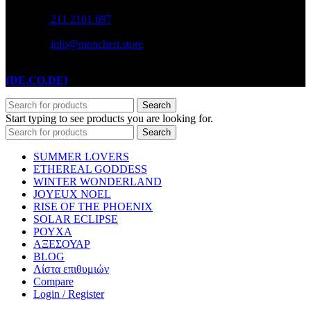
211 2181 697
info@moncheri.store
Copyright © 2026 Mon Cheri / All rights reserved / Made with
{DE.CO.DE}
by
Search
Start typing to see products you are looking for.
Search
SUMMER LOVERS
ETHEREAL GODDESS
WINTER WONDERLAND
JOYEUX NOEL
RISE OF THE PHOENIX
SOLAR ECLIPSE
ΡΟΥΧΑ
ΑΞΕΣΟΥΑΡ
BLOG
Λίστα επιθυμιών
Compare
Login / Register