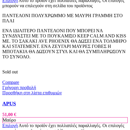
Επιλογή
Αυτό το προϊόν έχει πολλαπλές παραλλαγές. Οι επιλογές
μπορούν να επιλεγούν στη σελίδα του προϊόντος
ΠΑΝΤΕΛΟΝΙ ΠΟΛΥΧΡΩΜΜΟ ΜΕ ΜΑΥΡΗ ΓΡΑΜΜΗ ΣΤΟ
ΠΛΑΙ
ΕΝΑ ΙΔΙΑΙΤΕΡΟ ΠΑΝΤΕΛΟΝΙ ΠΟΥ ΜΠΟΡΕΙ ΝΑ
ΣΥΝΔΥΑΣΤΕΙ ΜΕ ΤΟ ΠΟΥΚΑΜΙΣΟ KEEP CALM AND KISS
ME. ΤΟ ΣΑΚΑΚΙ AVE PHOENIX ΘΑ ΔΩΣΕΙ ΕΝΑ ΤΟΛΜΗΡΟ
ΚΑΙ STATEMENT. ΕΝΑ ΖΕΥΓΑΡΙ ΜΑΥΡΕΣ ΓΟΒΕΣ Η
ΜΠΟΤΑΚΙΑ ΘΑ ΔΩΣΟΥΝ ΣΤΥΛ ΚΑΙ ΘΑ ΣΥΜΠΛΗΡΩΣΟΥΝ
ΤΟ ΣΥΝΟΛΟ.
Sold out
Compare
Γρήγορη προβολή
Προσθήκη στη λίστα επιθυμιών
APUS
51,00
€
Μαύρο
Επιλογή
Αυτό το προϊόν έχει πολλαπλές παραλλαγές. Οι επιλογές