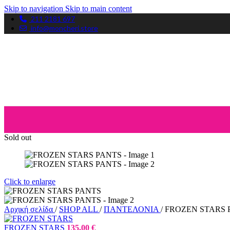
Skip to navigation
Skip to main content
211 2181 697
info@moncheri.store
Sold out
Click to enlarge
Αρχική σελίδα
/
SHOP ALL
/
ΠΑΝΤΕΛΟΝΙΑ
/
FROZEN STARS 
FROZEN STARS
135,00
€