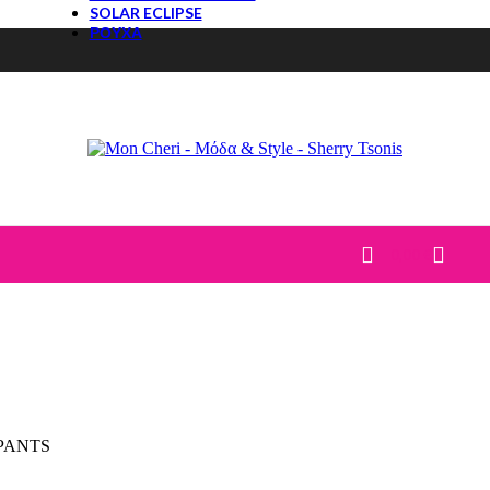
SOLAR ECLIPSE
ΡΟΥΧΑ
ΤΟΠ
ΜΠΛΟΥΖΕΣ
T-Shirt
ΠΟΥΚΑΜΙΣΑ
ΚΟΡΜΑΚΙΑ
ΠΟΥΛΟΒΕΡ
ΠΑΝΤΕΛΟΝΙΑ
JEANS
ΚΟΛΑΝ
0,00
€
ΦΟΡΜΕΣ-ΦΟΥΤΕΡ
ΣΕΤ
CASUAL ΣΕΤ
DENIM
ΦΟΥΣΤΕΣ
ΦΟΡΕΜΑΤΑ
PANTS
ΒΡΑΔΙΝΑ