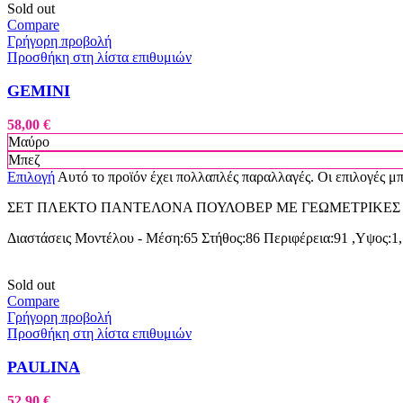
Sold out
Compare
Γρήγορη προβολή
Προσθήκη στη λίστα επιθυμιών
GEMINI
58,00
€
Μαύρο
Μπεζ
Επιλογή
Αυτό το προϊόν έχει πολλαπλές παραλλαγές. Οι επιλογές μ
ΣΕΤ ΠΛΕΚΤΟ ΠΑΝΤΕΛΟΝΑ ΠΟΥΛΟΒΕΡ ΜΕ ΓΕΩΜΕΤΡΙΚΕΣ 
Διαστάσεις Μοντέλου - Μέση:65 Στήθος:86 Περιφέρεια:91 ,Υψος:1
Sold out
Compare
Γρήγορη προβολή
Προσθήκη στη λίστα επιθυμιών
PAULINA
52,90
€