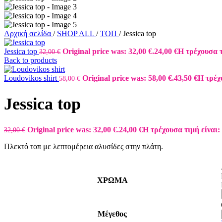
Αρχική σελίδα
/
SHOP ALL
/
ΤΟΠ
/
Jessica top
Jessica top
Original price was: 32,00 €.
24,00
€
Η τρέχουσα τι
32,00
€
Back to products
Loudovikos shirt
Original price was: 58,00 €.
43,50
€
Η τρέχο
58,00
€
Jessica top
Original price was: 32,00 €.
24,00
€
Η τρέχουσα τιμή είναι: 
32,00
€
Πλεκτό τοπ με λεπτομέρεια αλυσίδες στην πλάτη.
ΧΡΩΜΑ
Μέγεθος