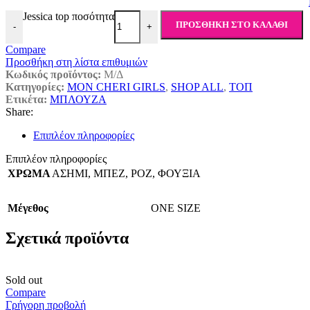
Jessica top ποσότητα
ΠΡΟΣΘΉΚΗ ΣΤΟ ΚΑΛΆΘΙ
-
+
Compare
Προσθήκη στη λίστα επιθυμιών
Κωδικός προϊόντος:
Μ/Δ
Κατηγορίες:
MON CHERI GIRLS
,
SHOP ALL
,
ΤΟΠ
Ετικέτα:
ΜΠΛΟΥΖΑ
Share:
Επιπλέον πληροφορίες
Επιπλέον πληροφορίες
ΧΡΩΜΑ
ΑΣΗΜΙ
,
ΜΠΕΖ
,
ΡΟΖ
,
ΦΟΥΞΙΑ
Μέγεθος
ONE SIZE
Σχετικά προϊόντα
Sold out
Compare
Γρήγορη προβολή