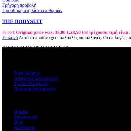
Γρήγορη προβολή
Προσθήκη στη λίστα επιθυμιών
ΤΗΕ ΒΟDYSUIT
Original price was: 38,00 €.
28,50
€
Η τρέχουσα τιμή είναι: 
38,00
€
Επιλογή
Αυτό το προϊόν έχει πολλαπλές παραλλαγές. Οι επιλογές μ
ΚΟΡΜΑΚΙ ΜΕ ΟΨΗ ΔΕΡΜΑΤΟΣ
ΠΛΗΡΟΦΟΡΙΕΣ
Όροι Χρήσης
Ασφάλεια Συναλλαγών
Τρόποι Πληρωμής
Πολιτική Επιστροφών
Η ΕΤΑΙΡΕΙΑ
Προφίλ
Επικοινωνία
Blog
Κατάστημα