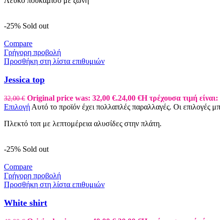
Λευκό πουκάμισο με ζώνη
-25%
Sold out
Compare
Γρήγορη προβολή
Προσθήκη στη λίστα επιθυμιών
Jessica top
Original price was: 32,00 €.
24,00
€
Η τρέχουσα τιμή είναι: 
32,00
€
Επιλογή
Αυτό το προϊόν έχει πολλαπλές παραλλαγές. Οι επιλογές μ
Πλεκτό τοπ με λεπτομέρεια αλυσίδες στην πλάτη.
-25%
Sold out
Compare
Γρήγορη προβολή
Προσθήκη στη λίστα επιθυμιών
White shirt