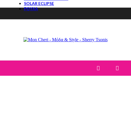
SOLAR ECLIPSE
ΡΟΥΧΑ
ΤΟΠ
ΜΠΛΟΥΖΕΣ
T-Shirt
ΠΟΥΚΑΜΙΣΑ
ΚΟΡΜΑΚΙΑ
ΠΟΥΛΟΒΕΡ
ΠΑΝΤΕΛΟΝΙΑ
JEANS
ΚΟΛΑΝ
0,00
€
ΦΟΡΜΕΣ-ΦΟΥΤΕΡ
ΣΕΤ
CASUAL ΣΕΤ
DENIM
ΦΟΥΣΤΕΣ
ΦΟΡΕΜΑΤΑ
ΒΡΑΔΙΝΑ