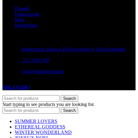
Προφίλ
Επικοινωνία
Blog
Κατάστημα
STORE INFO
Κατάστημα: Ηρώων Πολυτεχνείου 8, Νέα Ερυθραία
211 2181 697
info@moncheri.store
Copyright © 2026 Mon Cheri / All rights reserved / Made with
{DE.CO.DE}
by
Search
Start typing to see products you are looking for.
Search
SUMMER LOVERS
ETHEREAL GODDESS
WINTER WONDERLAND
JOYEUX NOEL