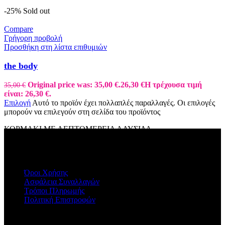
-25%
Sold out
Compare
Γρήγορη προβολή
Προσθήκη στη λίστα επιθυμιών
the body
Original price was: 35,00 €.
26,30
€
Η τρέχουσα τιμή
35,00
€
είναι: 26,30 €.
Επιλογή
Αυτό το προϊόν έχει πολλαπλές παραλλαγές. Οι επιλογές
μπορούν να επιλεγούν στη σελίδα του προϊόντος
ΚΟΡΜΑΚΙ ΜΕ ΛΕΠΤΟΜΕΡΕΙΑ ΑΛΥΣΙΔΑ
ΠΛΗΡΟΦΟΡΙΕΣ
Όροι Χρήσης
Ασφάλεια Συναλλαγών
Τρόποι Πληρωμής
Πολιτική Επιστροφών
Η ΕΤΑΙΡΕΙΑ