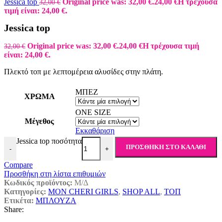
Jessica top
Original price was: 32,00 €.
24,00
€
Η τρέχουσα
32,00
€
τιμή είναι: 24,00 €.
Jessica top
Original price was: 32,00 €.
24,00
€
Η τρέχουσα τιμή
32,00
€
είναι: 24,00 €.
Πλεκτό τοπ με λεπτομέρεια αλυσίδες στην πλάτη.
ΜΠΕΖ
ΧΡΩΜΑ
ONE SIZE
Μέγεθος
Εκκαθάριση
Jessica top ποσότητα
ΠΡΟΣΘΉΚΗ ΣΤΟ ΚΑΛΆΘΙ
-
+
Compare
Προσθήκη στη λίστα επιθυμιών
Κωδικός προϊόντος:
Μ/Δ
Κατηγορίες:
MON CHERI GIRLS
,
SHOP ALL
,
ΤΟΠ
Ετικέτα:
ΜΠΛΟΥΖΑ
Share: