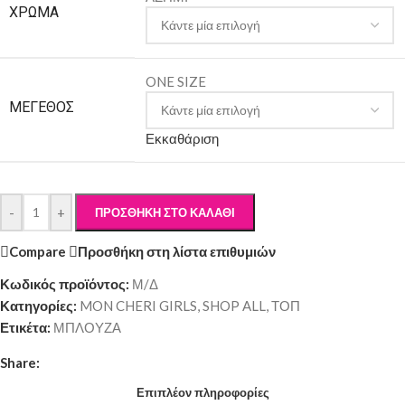
ΧΡΩΜΑ
ONE SIZE
ΜΈΓΕΘΟΣ
Εκκαθάριση
-
+
ΠΡΟΣΘΉΚΗ ΣΤΟ ΚΑΛΆΘΙ
Compare
Προσθήκη στη λίστα επιθυμιών
Κωδικός προϊόντος:
Μ/Δ
Κατηγορίες:
MON CHERI GIRLS
,
SHOP ALL
,
ΤΟΠ
Ετικέτα:
ΜΠΛΟΥΖΑ
Share:
Επιπλέον πληροφορίες