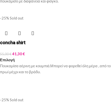
πουκάμισο με διαφάνεια και φιόγκο.
-25%
Sold out
concha shirt
41,30
€
55,00
€
Επιλογή
Πουκαμίσα αέρινη με κουμπιά.Μπορεί να φορεθεί όλη μέρα , από το
πρωί μέχρι και το βράδυ.
-25%
Sold out