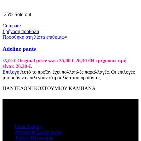
-25%
Sold out
Compare
Γρήγορη προβολή
Προσθήκη στη λίστα επιθυμιών
Adeline pants
Original price was: 35,00 €.
26,30
€
Η τρέχουσα τιμή
35,00
€
είναι: 26,30 €.
Επιλογή
Αυτό το προϊόν έχει πολλαπλές παραλλαγές. Οι επιλογές
μπορούν να επιλεγούν στη σελίδα του προϊόντος
ΠΑΝΤΕΛΟΝΙ ΚΟΣΤΟΥΜΙΟΥ ΚΑΜΠΑΝΑ
ΠΛΗΡΟΦΟΡΙΕΣ
Όροι Χρήσης
Ασφάλεια Συναλλαγών
Τρόποι Πληρωμής