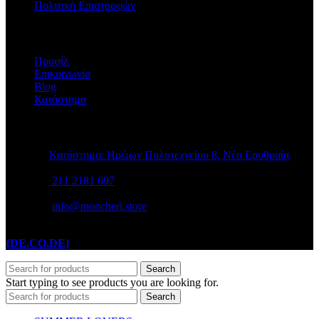
Πολιτική Επιστροφών
Η ΕΤΑΙΡΕΙΑ
Προφίλ
Επικοινωνία
Blog
Κατάστημα
STORE INFO
Κατάστημα: Ηρώων Πολυτεχνείου 8, Νέα Ερυθραία
211 2181 697
info@moncheri.store
Copyright © 2026 Mon Cheri / All rights reserved / Made with
{DE.CO.DE}
by
Search
Start typing to see products you are looking for.
Search