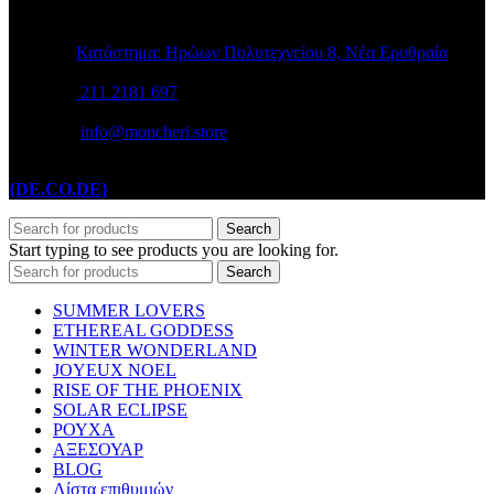
STORE INFO
Κατάστημα: Ηρώων Πολυτεχνείου 8, Νέα Ερυθραία
211 2181 697
info@moncheri.store
Copyright © 2026 Mon Cheri / All rights reserved / Made with
{DE.CO.DE}
by
Search
Start typing to see products you are looking for.
Search
SUMMER LOVERS
ETHEREAL GODDESS
WINTER WONDERLAND
JOYEUX NOEL
RISE OF THE PHOENIX
SOLAR ECLIPSE
ΡΟΥΧΑ
ΑΞΕΣΟΥΑΡ
BLOG
Λίστα επιθυμιών