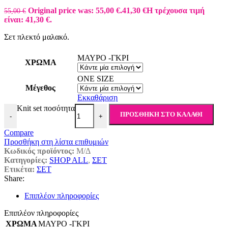
Original price was: 55,00 €.
41,30
€
Η τρέχουσα τιμή
55,00
€
είναι: 41,30 €.
Σετ πλεκτό μαλακό.
ΜΑΥΡΟ -ΓΚΡΙ
ΧΡΩΜΑ
ONE SIZE
Μέγεθος
Εκκαθάριση
Knit set ποσότητα
ΠΡΟΣΘΉΚΗ ΣΤΟ ΚΑΛΆΘΙ
-
+
Compare
Προσθήκη στη λίστα επιθυμιών
Κωδικός προϊόντος:
Μ/Δ
Κατηγορίες:
SHOP ALL
,
ΣΕΤ
Ετικέτα:
ΣΕΤ
Share:
Επιπλέον πληροφορίες
Επιπλέον πληροφορίες
ΧΡΩΜΑ
ΜΑΥΡΟ -ΓΚΡΙ