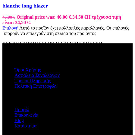
blanche long blazer
Original price was: 46,00 €.
34,50
€
Η τρέχουσα τιμή
46,00
€
είναι: 34,50 €.
Επιλογή
Αυτό το προϊόν έχει πολλαπλές παραλλαγές. Οι επιλογές
μπορούν να επιλεγούν στη σελίδα του προϊόντος
ΣΑΚΑΚΙ ΚΟΣΤΟΥΜΙΟΥ ΜΑΚΡΥ ΜΕ ΚΟΥΜΠΙ
ΠΛΗΡΟΦΟΡΙΕΣ
Όροι Χρήσης
Ασφάλεια Συναλλαγών
Τρόποι Πληρωμής
Πολιτική Επιστροφών
Η ΕΤΑΙΡΕΙΑ
Προφίλ
Επικοινωνία
Blog
Κατάστημα