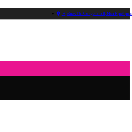
Ηρώων Πολυτεχνείου 8, Νέα Ερυθραί