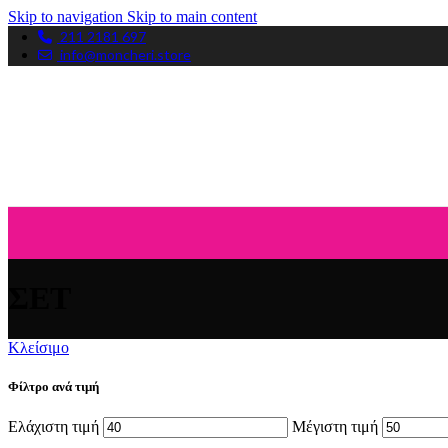
Skip to navigation
Skip to main content
211 2181 697
info@moncheri.store
ΣΕΤ
Κλείσιμο
Φίλτρο ανά τιμή
Ελάχιστη τιμή
Μέγιστη τιμή