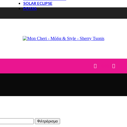
SOLAR ECLIPSE
ΡΟΥΧΑ
ΤΟΠ
ΜΠΛΟΥΖΕΣ
T-Shirt
ΠΟΥΚΑΜΙΣΑ
ΚΟΡΜΑΚΙΑ
ΠΟΥΛΟΒΕΡ
ΠΑΝΤΕΛΟΝΙΑ
JEANS
ΚΟΛΑΝ
0,00
€
ΦΟΡΜΕΣ-ΦΟΥΤΕΡ
ΣΕΤ
CASUAL ΣΕΤ
DENIM
ΦΟΥΣΤΕΣ
ΦΟΡΕΜΑΤΑ
Φιλτράρισμα
ΒΡΑΔΙΝΑ