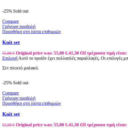
-25%
Sold out
Compare
Γρήγορη προβολή
Προσθήκη στη λίστα επιθυμιών
Knit set
Original price was: 55,00 €.
41,30
€
Η τρέχουσα τιμή είναι: 
55,00
€
Επιλογή
Αυτό το προϊόν έχει πολλαπλές παραλλαγές. Οι επιλογές μ
Σετ πλεκτό μαλακό.
-25%
Sold out
Compare
Γρήγορη προβολή
Προσθήκη στη λίστα επιθυμιών
Knit set
Original price was: 55,00 €.
41,30
€
Η τρέχουσα τιμή είναι: 
55,00
€