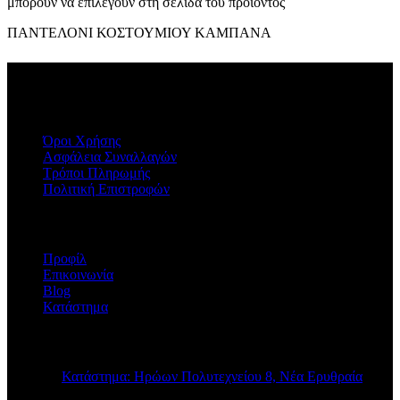
μπορούν να επιλεγούν στη σελίδα του προϊόντος
ΠΑΝΤΕΛΟΝΙ ΚΟΣΤΟΥΜΙΟΥ ΚΑΜΠΑΝΑ
ΠΛΗΡΟΦΟΡΙΕΣ
Όροι Χρήσης
Ασφάλεια Συναλλαγών
Τρόποι Πληρωμής
Πολιτική Επιστροφών
Η ΕΤΑΙΡΕΙΑ
Προφίλ
Επικοινωνία
Blog
Κατάστημα
STORE INFO
Κατάστημα: Ηρώων Πολυτεχνείου 8, Νέα Ερυθραία