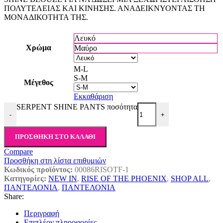
ΠΟΛΥΤΕΛΕΙΑΣ ΚΑΙ ΚΙΝΗΣΗΣ. ΑΝΑΔΕΙΚΝΥΟΝΤΑΣ ΤΗ
ΜΟΝΑΔΙΚΟΤΗΤΑ ΤΗΣ.
Λευκό
Χρώμα
Μαύρο
M-L
S-M
Μέγεθος
Εκκαθάριση
SERPENT SHINE PANTS ποσότητα
-
+
ΠΡΟΣΘΉΚΗ ΣΤΟ ΚΑΛΆΘΙ
Compare
Προσθήκη στη λίστα επιθυμιών
Κωδικός προϊόντος:
00086RISOTF-1
Κατηγορίες:
NEW IN
,
RISE OF THE PHOENIX
,
SHOP ALL
,
ΠΑΝΤΕΛΟΝΙΑ
,
ΠΑΝΤΕΛΟΝΙΑ
Share:
Περιγραφή
Επιπλέον πληροφορίες