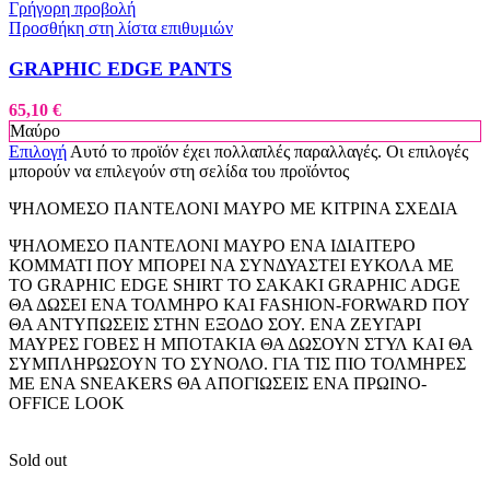
Γρήγορη προβολή
Προσθήκη στη λίστα επιθυμιών
GRAPHIC EDGE PANTS
65,10
€
Μαύρο
Επιλογή
Αυτό το προϊόν έχει πολλαπλές παραλλαγές. Οι επιλογές
μπορούν να επιλεγούν στη σελίδα του προϊόντος
ΨΗΛΟΜΕΣΟ ΠΑΝΤΕΛΟΝΙ ΜΑΥΡΟ ΜΕ ΚΙΤΡΙΝΑ ΣΧΕΔΙΑ
ΨΗΛΟΜΕΣΟ ΠΑΝΤΕΛΟΝΙ ΜΑΥΡΟ ΕΝΑ ΙΔΙΑΙΤΕΡΟ
ΚΟΜΜΑΤΙ ΠΟΥ ΜΠΟΡΕΙ ΝΑ ΣΥΝΔΥΑΣΤΕΙ ΕΥΚΟΛΑ ΜΕ
ΤΟ GRAPHIC EDGE SHIRT ΤΟ ΣΑΚΑΚΙ GRAPHIC ADGE
ΘΑ ΔΩΣΕΙ ΕΝΑ ΤΟΛΜΗΡΟ ΚΑΙ FASHION-FORWARD ΠΟΥ
ΘΑ ΑΝΤΥΠΩΣΕΙΣ ΣΤΗΝ ΕΞΟΔΟ ΣΟΥ. ΕΝΑ ΖΕΥΓΑΡΙ
ΜΑΥΡΕΣ ΓΟΒΕΣ Η ΜΠΟΤΑΚΙΑ ΘΑ ΔΩΣΟΥΝ ΣΤΥΛ ΚΑΙ ΘΑ
ΣΥΜΠΛΗΡΩΣΟΥΝ ΤΟ ΣΥΝΟΛΟ. ΓΙΑ ΤΙΣ ΠΙΟ ΤΟΛΜΗΡΕΣ
ΜΕ ΕΝΑ SNEAKERS ΘΑ ΑΠΟΓΙΩΣΕΙΣ ΕΝΑ ΠΡΩΙΝΟ-
OFFICE LOOK
Sold out