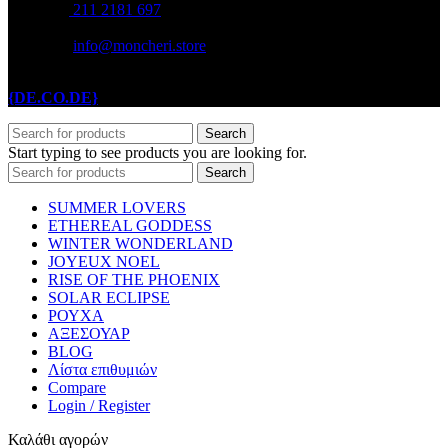
211 2181 697
info@moncheri.store
Copyright © 2026 Mon Cheri / All rights reserved / Made with
{DE.CO.DE}
by
Search
Start typing to see products you are looking for.
Search
SUMMER LOVERS
ETHEREAL GODDESS
WINTER WONDERLAND
JOYEUX NOEL
RISE OF THE PHOENIX
SOLAR ECLIPSE
ΡΟΥΧΑ
ΑΞΕΣΟΥΑΡ
BLOG
Λίστα επιθυμιών
Compare
Login / Register
Καλάθι αγορών