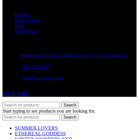
Η ΕΤΑΙΡΕΙΑ
Προφίλ
Επικοινωνία
Blog
Κατάστημα
STORE INFO
Κατάστημα: Ηρώων Πολυτεχνείου 8, Νέα Ερυθραία
211 2181 697
info@moncheri.store
Copyright © 2026 Mon Cheri / All rights reserved / Made with
{DE.CO.DE}
by
Search
Start typing to see products you are looking for.
Search
SUMMER LOVERS
ETHEREAL GODDESS