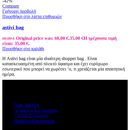
-42%
Compare
Γρήγορη προβολή
Προσθήκη στη λίστα επιθυμιών
astivi bag
Original price was: 60,00 €.
35,00
€
Η τρέχουσα τιμή
60,00
€
είναι: 35,00 €.
Προσθήκη στο καλάθι
H Astivi bag είναι μία ιδιαίτερη shopper bag . Είναι
κατασκευασμένη από πλεκτό ύφασμα και έχει ευρύχωρο
εσωτερικό που μπορεί να χωρέσει ‘ο, τι χρειάζεται μία απαιτητική
ημέρα.
ΠΛΗΡΟΦΟΡΙΕΣ
Όροι Χρήσης
Ασφάλεια Συναλλαγών
Τρόποι Πληρωμής
Πολιτική Επιστροφών