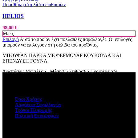
Προσθήκη στη λίστα επιθυμιών
HELIOS
98,00
€
Μπεζ
Επιλογή
Αυτό το προϊόν έχει πολλαπλές παραλλαγές. Οι επιλογές
μπορούν να επιλεγούν στη σελίδα του προϊόντος
ΜΠΟΥΦΑΝ ΠΑΡΚΑ ΜΕ ΦΕΡΜΟΥΑΡ ΚΟΥΚΟΥΛΑ ΚΑΙ
ΕΠΕΝΔΥΣΗ ΓΟΥΝΑ
Διαστάσεις Μοντέλου - Μέση:65 Στήθος:86 Περιφέρεια:91
,Υψος:1,73
ΠΛΗΡΟΦΟΡΙΕΣ
Όροι Χρήσης
Ασφάλεια Συναλλαγών
Τρόποι Πληρωμής
Πολιτική Επιστροφών
Η ΕΤΑΙΡΕΙΑ