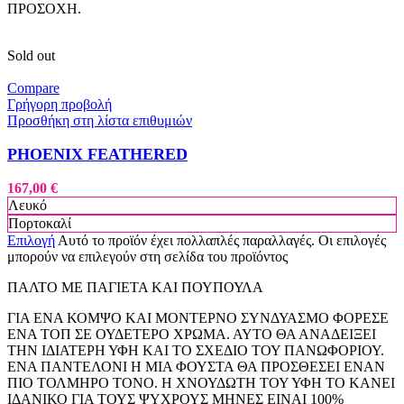
ΠΡΟΣΟΧΗ.
Sold out
Compare
Γρήγορη προβολή
Προσθήκη στη λίστα επιθυμιών
PHOENIX FEATHERED
167,00
€
Λευκό
Πορτοκαλί
Επιλογή
Αυτό το προϊόν έχει πολλαπλές παραλλαγές. Οι επιλογές
μπορούν να επιλεγούν στη σελίδα του προϊόντος
ΠΑΛΤΟ ΜΕ ΠΑΓΙΕΤΑ ΚΑΙ ΠΟΥΠΟΥΛΑ
ΓΙΑ ΕΝΑ ΚΟΜΨΟ ΚΑΙ ΜΟΝΤΕΡΝΟ ΣΥΝΔΥΑΣΜΟ ΦΟΡΕΣΕ
ΕΝΑ ΤΟΠ ΣΕ ΟΥΔΕΤΕΡΟ ΧΡΩΜΑ. ΑΥΤΟ ΘΑ ΑΝΑΔΕΙΞΕΙ
ΤΗΝ ΙΔΙΑΤΕΡΗ ΥΦΗ ΚΑΙ ΤΟ ΣΧΕΔΙΟ ΤΟΥ ΠΑΝΩΦΟΡΙΟΥ.
ΕΝΑ ΠΑΝΤΕΛΟΝΙ Η ΜΙΑ ΦΟΥΣΤΑ ΘΑ ΠΡΟΣΘΕΣΕΙ ΕΝΑΝ
ΠΙΟ ΤΟΛΜΗΡΟ ΤΟΝΟ. Η ΧΝΟΥΔΩΤΗ ΤΟΥ ΥΦΗ ΤΟ ΚΑΝΕΙ
ΙΔΑΝΙΚΟ ΓΙΑ ΤΟΥΣ ΨΥΧΡΟΥΣ ΜΗΝΕΣ ΕΙΝΑΙ 100%