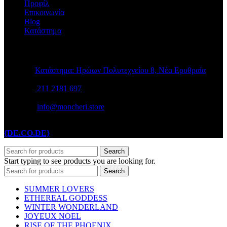
Προφίλ
Επικοινωνία
Blog
Κατάστημα
STORE INFO
Κατάστημα: Ηρώων Πολυτεχνείου 8, Νέα Ερυθραία
211 2181 697
info@moncheri.store
Copyright © 2026 Mon Cheri / All rights reserved / Made with
{DE.CO.DE}
by
Search
Start typing to see products you are looking for.
Search
SUMMER LOVERS
ETHEREAL GODDESS
WINTER WONDERLAND
JOYEUX NOEL
RISE OF THE PHOENIX