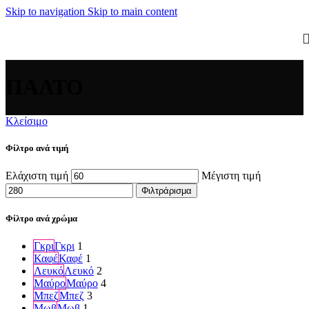
Skip to navigation
Skip to main content
ΠΑΛΤΟ
Κλείσιμο
Φίλτρο ανά τιμή
Ελάχιστη τιμή
Μέγιστη τιμή
Φιλτράρισμα
Φίλτρο ανά χρώμα
Γκρι
Γκρι
1
Καφέ
Καφέ
1
Λευκό
Λευκό
2
Μαύρο
Μαύρο
4
Μπεζ
Μπεζ
3
Μωβ
Μωβ
1