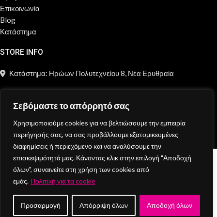
Επικοινωνία
Blog
Κατάστημα
STORE INFO
Κατάστημα: Ηρώων Πολυτεχνείου 8, Νέα Ερυθραία
211 2181 697
Σεβόμαστε το απόρρητό σας
info@moncheri.store
Χρησιμοποιούμε cookies για να βελτιώσουμε την εμπειρία
Copyright © 2026 Mon Cheri / All rights reserved / Made with
περιήγησής σας, να σας προβάλλουμε εξατομικευμένες
{DE.CO.DE}
by
διαφημίσεις ή περιεχόμενο και να αναλύσουμε την
επισκεψιμότητά μας. Κάνοντας κλικ στην επιλογή "Αποδοχή
Κατάστημα
όλων", συναινείτε στη χρήση των cookies από
Wishlist
εμάς.
Πολιτική για τα cookie
Cart
Search
Προσαρμογή
Απόρριψη όλων
Αποδοχή όλων
Start typing to see products you are looking for.
My account