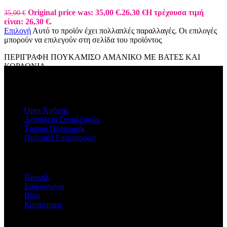
Original price was: 35,00 €.
26,30
€
Η τρέχουσα τιμή
35,00
€
είναι: 26,30 €.
Επιλογή
Αυτό το προϊόν έχει πολλαπλές παραλλαγές. Οι επιλογές
μπορούν να επιλεγούν στη σελίδα του προϊόντος
ΠΕΡΙΓΡΑΦΗ ΠΟΥΚΑΜΙΣΟ ΑΜΑΝΙΚΟ ΜΕ ΒΑΤΕΣ ΚΑΙ
ΚΟΡΔΟΝΙΑ
ΠΛΗΡΟΦΟΡΙΕΣ
Όροι Χρήσης
Ασφάλεια Συναλλαγών
Τρόποι Πληρωμής
Πολιτική Επιστροφών
Η ΕΤΑΙΡΕΙΑ
Προφίλ
Επικοινωνία
Blog
Κατάστημα
STORE INFO