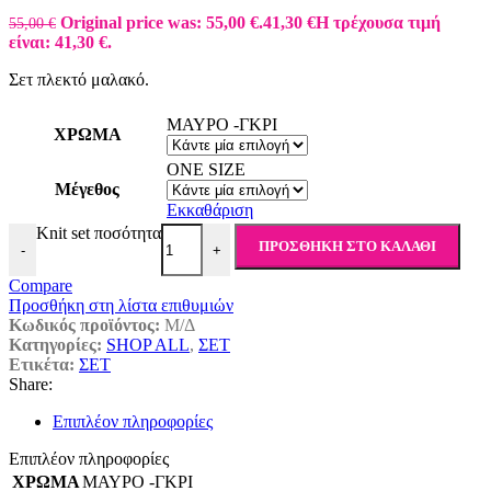
Original price was: 55,00 €.
41,30
€
Η τρέχουσα τιμή
55,00
€
είναι: 41,30 €.
Σετ πλεκτό μαλακό.
ΜΑΥΡΟ -ΓΚΡΙ
ΧΡΩΜΑ
ONE SIZE
Μέγεθος
Εκκαθάριση
Knit set ποσότητα
ΠΡΟΣΘΉΚΗ ΣΤΟ ΚΑΛΆΘΙ
-
+
Compare
Προσθήκη στη λίστα επιθυμιών
Κωδικός προϊόντος:
Μ/Δ
Κατηγορίες:
SHOP ALL
,
ΣΕΤ
Ετικέτα:
ΣΕΤ
Share:
Επιπλέον πληροφορίες
Επιπλέον πληροφορίες
ΧΡΩΜΑ
ΜΑΥΡΟ -ΓΚΡΙ