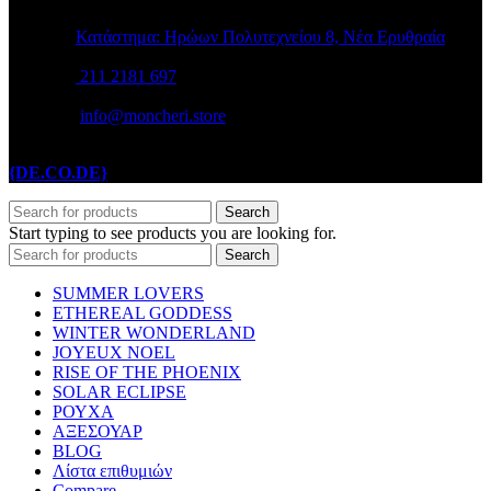
Κατάστημα: Ηρώων Πολυτεχνείου 8, Νέα Ερυθραία
211 2181 697
info@moncheri.store
Copyright © 2026 Mon Cheri / All rights reserved / Made with
{DE.CO.DE}
by
Search
Start typing to see products you are looking for.
Search
SUMMER LOVERS
ETHEREAL GODDESS
WINTER WONDERLAND
JOYEUX NOEL
RISE OF THE PHOENIX
SOLAR ECLIPSE
ΡΟΥΧΑ
ΑΞΕΣΟΥΑΡ
BLOG
Λίστα επιθυμιών
Compare