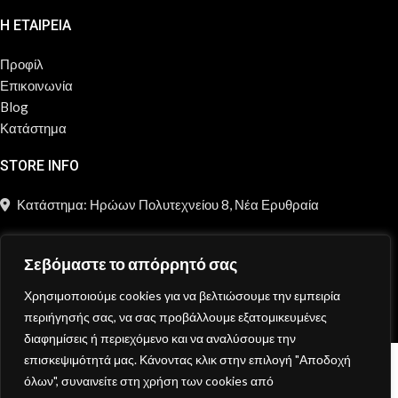
Η ΕΤΑΙΡΕΙΑ
Προφίλ
Επικοινωνία
Blog
Κατάστημα
STORE INFO
Κατάστημα: Ηρώων Πολυτεχνείου 8, Νέα Ερυθραία
211 2181 697
Σεβόμαστε το απόρρητό σας
info@moncheri.store
Χρησιμοποιούμε cookies για να βελτιώσουμε την εμπειρία
Copyright © 2026 Mon Cheri / All rights reserved / Made with
περιήγησής σας, να σας προβάλλουμε εξατομικευμένες
{DE.CO.DE}
by
διαφημίσεις ή περιεχόμενο και να αναλύσουμε την
επισκεψιμότητά μας. Κάνοντας κλικ στην επιλογή "Αποδοχή
Κατάστημα
όλων", συναινείτε στη χρήση των cookies από
Wishlist