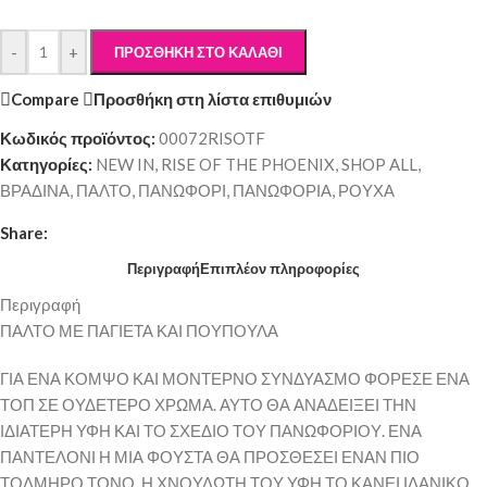
-
+
ΠΡΟΣΘΉΚΗ ΣΤΟ ΚΑΛΆΘΙ
Compare
Προσθήκη στη λίστα επιθυμιών
Κωδικός προϊόντος:
00072RISOTF
Κατηγορίες:
NEW IN
,
RISE OF THE PHOENIX
,
SHOP ALL
,
ΒΡΑΔΙΝΑ
,
ΠΑΛΤΟ
,
ΠΑΝΩΦΟΡΙ
,
ΠΑΝΩΦΟΡΙΑ
,
ΡΟΥΧΑ
Share:
Περιγραφή
Επιπλέον πληροφορίες
Περιγραφή
ΠΑΛΤΟ ΜΕ ΠΑΓΙΕΤΑ ΚΑΙ ΠΟΥΠΟΥΛΑ
ΓΙΑ ΕΝΑ ΚΟΜΨΟ ΚΑΙ ΜΟΝΤΕΡΝΟ ΣΥΝΔΥΑΣΜΟ ΦΟΡΕΣΕ ΕΝΑ
ΤΟΠ ΣΕ ΟΥΔΕΤΕΡΟ ΧΡΩΜΑ. ΑΥΤΟ ΘΑ ΑΝΑΔΕΙΞΕΙ ΤΗΝ
ΙΔΙΑΤΕΡΗ ΥΦΗ ΚΑΙ ΤΟ ΣΧΕΔΙΟ ΤΟΥ ΠΑΝΩΦΟΡΙΟΥ. ΕΝΑ
ΠΑΝΤΕΛΟΝΙ Η ΜΙΑ ΦΟΥΣΤΑ ΘΑ ΠΡΟΣΘΕΣΕΙ ΕΝΑΝ ΠΙΟ
ΤΟΛΜΗΡΟ ΤΟΝΟ. Η ΧΝΟΥΔΩΤΗ ΤΟΥ ΥΦΗ ΤΟ ΚΑΝΕΙ ΙΔΑΝΙΚΟ