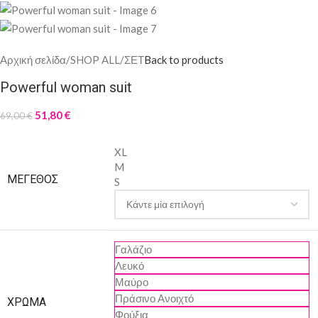
Αρχική σελίδα
/
SHOP ALL
/
ΣΕΤ
Back to products
Powerful woman suit
51,80
€
69,00
€
XL
M
ΜΈΓΕΘΟΣ
S
Γαλάζιο
Λευκό
Μαύρο
Πράσινο Ανοιχτό
ΧΡΏΜΑ
Φούξια