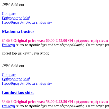
-25%
Sold out
Compare
Γρήγορη προβολή
Προσθήκη στη λίστα επιθυμιών
Madonna bustier
Original price was: 60,00 €.
45,00
€
Η τρέχουσα τιμή είναι: 
60,00
€
Επιλογή
Αυτό το προϊόν έχει πολλαπλές παραλλαγές. Οι επιλογές μ
corset top με κεντημενα στρας
-25%
Sold out
Compare
Γρήγορη προβολή
Προσθήκη στη λίστα επιθυμιών
Loudovikos shirt
Original price was: 58,00 €.
43,50
€
Η τρέχουσα τιμή είναι: 
58,00
€
Επιλογή
Αυτό το προϊόν έχει πολλαπλές παραλλαγές. Οι επιλογές μ