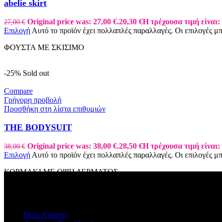
abelie skirt
Original price was: 27,00 €.
20,30
€
Η τρέχουσα τιμή είναι: 
27,00
€
Επιλογή
Αυτό το προϊόν έχει πολλαπλές παραλλαγές. Οι επιλογές μ
ΦΟΥΣΤΑ ΜΕ ΣΚΙΣΙΜΟ
-25%
Sold out
Compare
Γρήγορη προβολή
Προσθήκη στη λίστα επιθυμιών
ΤΗΕ ΒΟDYSUIT
Original price was: 38,00 €.
28,50
€
Η τρέχουσα τιμή είναι: 
38,00
€
Επιλογή
Αυτό το προϊόν έχει πολλαπλές παραλλαγές. Οι επιλογές μ
ΚΟΡΜΑΚΙ ΜΕ ΟΨΗ ΔΕΡΜΑΤΟΣ
ΠΛΗΡΟΦΟΡΙΕΣ
Όροι Χρήσης