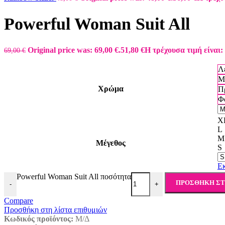
Powerful Woman Suit All
Original price was: 69,00 €.
51,80
€
Η τρέχουσα τιμή είναι: 
69,00
€
Λ
Μ
Χρώμα
Π
Φ
X
L
M
Μέγεθος
S
Ε
Powerful Woman Suit All ποσότητα
ΠΡΟΣΘΉΚΗ ΣΤ
-
+
Compare
Προσθήκη στη λίστα επιθυμιών
Κωδικός προϊόντος:
Μ/Δ