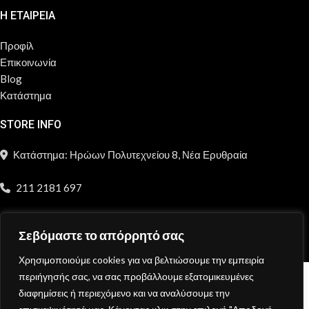
Η ΕΤΑΙΡΕΙΑ
Προφίλ
Επικοινωνία
Blog
Κατάστημα
STORE INFO
Κατάστημα: Ηρώων Πολυτεχνείου 8, Νέα Ερυθραία
211 2181 697
info@moncheri.store
Σεβόμαστε το απόρρητό σας
Copyright © 2026 Mon Cheri / All rights reserved / Made with
{DE.CO.DE}
by
Χρησιμοποιούμε cookies για να βελτιώσουμε την εμπειρία
περιήγησής σας, να σας προβάλλουμε εξατομικευμένες
διαφημίσεις ή περιεχόμενο και να αναλύσουμε την