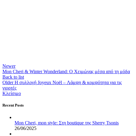
Newer
Mon Cheri & Winter Wonderland: Ο Χειμώνας μέσα από τη μόδα
Back to list
Older
Η συλλογή Joyeux Noël – Λάμψη & κομψότητα για τις
γιορτές
Κλείσιμο
Recent Posts
Mon Cheri, mon style: Στη boutique της Sherry Tsonis
26/06/2025