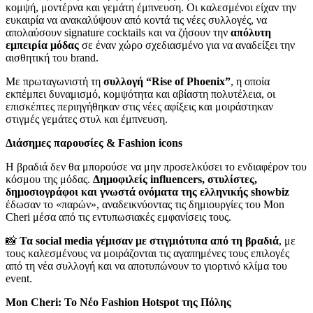
κομψή, μοντέρνα και γεμάτη έμπνευση. Οι καλεσμένοι είχαν την
ευκαιρία να ανακαλύψουν από κοντά τις νέες συλλογές, να
απολαύσουν signature cocktails και να ζήσουν την
απόλυτη
εμπειρία μόδας
σε έναν χώρο σχεδιασμένο για να αναδείξει την
αισθητική του brand.
Με πρωταγωνιστή τη
συλλογή “Rise of Phoenix”
, η οποία
εκπέμπει δυναμισμό, κομψότητα και αβίαστη πολυτέλεια, οι
επισκέπτες περιηγήθηκαν στις νέες αφίξεις και μοιράστηκαν
στιγμές γεμάτες στυλ και έμπνευση.
Διάσημες παρουσίες & Fashion
icons
Η βραδιά δεν θα μπορούσε να μην προσελκύσει το ενδιαφέρον του
κόσμου της μόδας.
Δημοφιλείς influencers, στυλίστες,
δημοσιογράφοι και γνωστά ονόματα της ελληνικής showbiz
έδωσαν το «παρών», αναδεικνύοντας τις δημιουργίες του Mon
Cheri μέσα από τις εντυπωσιακές εμφανίσεις τους.
📸
Τα social media γέμισαν με στιγμιότυπα από τη βραδιά
, με
τους καλεσμένους να μοιράζονται τις αγαπημένες τους επιλογές
από τη νέα συλλογή και να αποτυπώνουν το γιορτινό κλίμα του
event.
Mon Cheri: Το
Νέο
Fashion Hotspot της
Πόλης