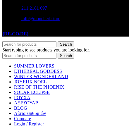
211 2181 697
info@moncheri.store
Copyright © 2026 Mon Cheri / All rights reserved / Made with
{DE.CO.DE}
by
Search
Start typing to see products you are looking for.
Search
SUMMER LOVERS
ETHEREAL GODDESS
WINTER WONDERLAND
JOYEUX NOEL
RISE OF THE PHOENIX
SOLAR ECLIPSE
ΡΟΥΧΑ
ΑΞΕΣΟΥΑΡ
BLOG
Λίστα επιθυμιών
Compare
Login / Register