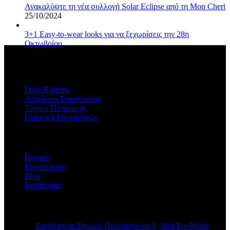
Ανακαλύψτε τη νέα συλλογή Solar Eclipse από τη Mon Cheri
25/10/2024
3+1 Easy-to-wear looks για να ξεχωρίσεις την 28η
Οκτωβρίου
20/09/2024
ΠΛΗΡΟΦΟΡΙΕΣ
Όροι Χρήσης
Ασφάλεια Συναλλαγών
Τρόποι Πληρωμής
Πολιτική Επιστροφών
Η ΕΤΑΙΡΕΙΑ
Προφίλ
Επικοινωνία
Blog
Κατάστημα
STORE INFO
Κατάστημα: Ηρώων Πολυτεχνείου 8, Νέα Ερυθραία