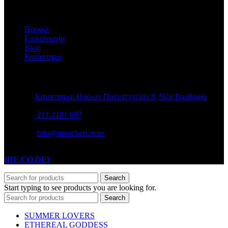
Η ΕΤΑΙΡΕΙΑ
Προφίλ
Επικοινωνία
Blog
Κατάστημα
STORE INFO
Κατάστημα: Ηρώων Πολυτεχνείου 8, Νέα Ερυθραία
211 2181 697
info@moncheri.store
Copyright © 2026 Mon Cheri / All rights reserved / Made with
{DE.CO.DE}
by
Search
Start typing to see products you are looking for.
Search
SUMMER LOVERS
ETHEREAL GODDESS