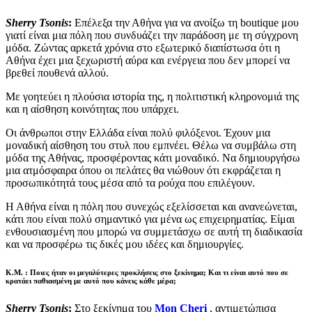
Sherry Tsonis
:
Επέλεξα την Αθήνα για να ανοίξω τη boutique μου
γιατί είναι μια πόλη που συνδυάζει την παράδοση με τη σύγχρονη
μόδα. Ζώντας αρκετά χρόνια στο εξωτερικό διαπίστωσα ότι η
Αθήνα έχει μια ξεχωριστή αύρα και ενέργεια που δεν μπορεί να
βρεθεί πουθενά αλλού.
Με γοητεύει η πλούσια ιστορία της, η πολιτιστική κληρονομιά της
και η αίσθηση κοινότητας που υπάρχει.
Οι άνθρωποι στην Ελλάδα είναι πολύ φιλόξενοι. Έχουν μια
μοναδική αίσθηση του στυλ που εμπνέει. Θέλω να συμβάλω στη
μόδα της Αθήνας, προσφέροντας κάτι μοναδικό. Να δημιουργήσω
μια ατμόσφαιρα όπου οι πελάτες θα νιώθουν ότι εκφράζεται η
προσωπικότητά τους μέσα από τα ρούχα που επιλέγουν.
Η Αθήνα είναι η πόλη που συνεχώς εξελίσσεται και ανανεώνεται,
κάτι που είναι πολύ σημαντικό για μένα ως επιχειρηματίας. Είμαι
ενθουσιασμένη που μπορώ να συμμετάσχω σε αυτή τη διαδικασία
και να προσφέρω τις δικές μου ιδέες και δημιουργίες.
Κ.Μ. : Ποιες ήταν οι μεγαλύτερες προκλήσεις στο ξεκίνημα; Και τι είναι αυτό που σε
κρατάει παθιασμένη με αυτό που κάνεις κάθε μέρα;
Sherry Tsonis
:
Στο ξεκίνημα του
Mon Cheri
, αντιμετώπισα