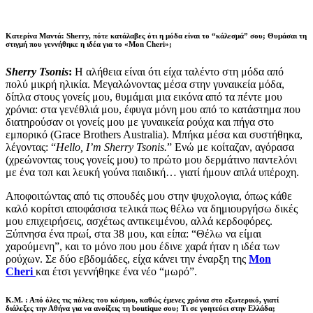
Κατερίνα Μαντά: Sherry, πότε κατάλαβες ότι η μόδα είναι το “κάλεσμά” σου; Θυμάσαι τη
στιγμή που γεννήθηκε η ιδέα για το «Mon Cheri»;
Sherry Tsonis
:
Η αλήθεια είναι ότι είχα ταλέντο στη μόδα από
πολύ μικρή ηλικία. Μεγαλώνοντας μέσα στην γυναικεία μόδα,
δίπλα στους γονείς μου, θυμάμαι μια εικόνα από τα πέντε μου
χρόνια: στα γενέθλιά μου, έφυγα μόνη μου από το κατάστημα που
διατηρούσαν οι γονείς μου με γυναικεία ρούχα και πήγα στο
εμπορικό (Grace Brothers Australia). Μπήκα μέσα και συστήθηκα,
λέγοντας: “
Hello, I’m Sherry Tsonis.
” Ενώ με κοίταζαν, αγόρασα
(χρεώνοντας τους γονείς μου) το πρώτο μου δερμάτινο παντελόνι
με ένα τοπ και λευκή γούνα παιδική… γιατί ήμουν απλά υπέροχη.
Αποφοιτώντας από τις σπουδές μου στην ψυχολογια, όπως κάθε
καλό κορίτσι αποφάσισα τελικά πως θέλω να δημιουργήσω δικές
μου επιχειρήσεις, ασχέτως αντικειμένου, αλλά κερδοφόρες.
Ξύπνησα ένα πρωί, στα 38 μου, και είπα: “Θέλω να είμαι
χαρούμενη”, και το μόνο που μου έδινε χαρά ήταν η ιδέα των
ρούχων. Σε δύο εβδομάδες, είχα κάνει την έναρξη της
Mon
Cheri
και έτσι γεννήθηκε ένα νέο “μωρό”.
Κ.Μ. : Από όλες τις πόλεις του κόσμου, καθώς έμενες χρόνια στο εξωτερικό, γιατί
διάλεξες την Αθήνα για να ανοίξεις τη boutique σου; Τι σε γοητεύει στην Ελλάδα;