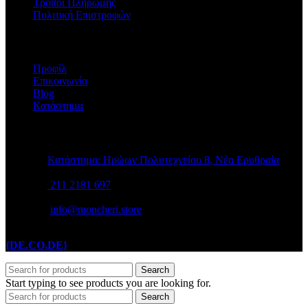
Τρόποι Πληρωμής
Πολιτική Επιστροφών
Η ΕΤΑΙΡΕΙΑ
Προφίλ
Επικοινωνία
Blog
Κατάστημα
STORE INFO
Κατάστημα: Ηρώων Πολυτεχνείου 8, Νέα Ερυθραία
211 2181 697
info@moncheri.store
Copyright © 2026 Mon Cheri / All rights reserved / Made with
{DE.CO.DE}
by
Search
Start typing to see products you are looking for.
Search