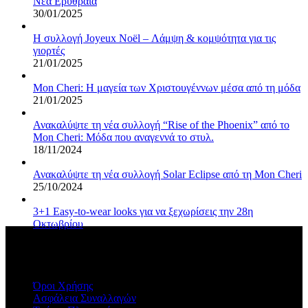
Νέα Ερυθραία
30/01/2025
Η συλλογή Joyeux Noël – Λάμψη & κομψότητα για τις
γιορτές
21/01/2025
Mon Cheri: Η μαγεία των Χριστουγέννων μέσα από τη μόδα
21/01/2025
Ανακαλύψτε τη νέα συλλογή “Rise of the Phoenix” από το
Mon Cheri: Μόδα που αναγεννά το στυλ.
18/11/2024
Ανακαλύψτε τη νέα συλλογή Solar Eclipse από τη Mon Cheri
25/10/2024
3+1 Easy-to-wear looks για να ξεχωρίσεις την 28η
Οκτωβρίου
20/09/2024
ΠΛΗΡΟΦΟΡΙΕΣ
Όροι Χρήσης
Ασφάλεια Συναλλαγών