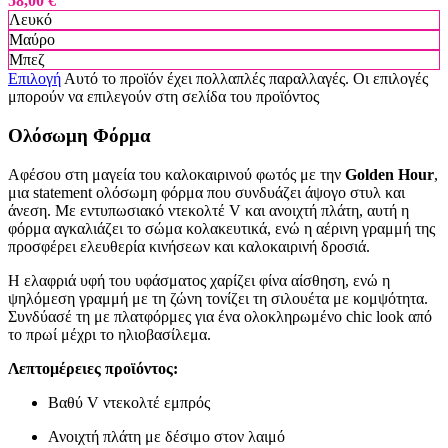
58,00
€
Λευκό
Μαύρο
Μπεζ
Επιλογή
Αυτό το προϊόν έχει πολλαπλές παραλλαγές. Οι επιλογές
μπορούν να επιλεγούν στη σελίδα του προϊόντος
Ολόσωμη Φόρμα
Αφέσου στη μαγεία του καλοκαιρινού φωτός με την
Golden Hour
,
μια statement ολόσωμη φόρμα που συνδυάζει άψογο στυλ και
άνεση. Με εντυπωσιακό ντεκολτέ V και ανοιχτή πλάτη, αυτή η
φόρμα αγκαλιάζει το σώμα κολακευτικά, ενώ η αέρινη γραμμή της
προσφέρει ελευθερία κινήσεων και καλοκαιρινή δροσιά.
Η ελαφριά υφή του υφάσματος χαρίζει φίνα αίσθηση, ενώ η
ψηλόμεση γραμμή με τη ζώνη τονίζει τη σιλουέτα με κομψότητα.
Συνδύασέ τη με πλατφόρμες για ένα ολοκληρωμένο chic look από
το πρωί μέχρι το ηλιοβασίλεμα.
Λεπτομέρειες προϊόντος:
Βαθύ V ντεκολτέ εμπρός
Ανοιχτή πλάτη με δέσιμο στον λαιμό