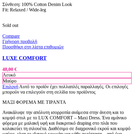
Σύνθεση: 100% Cotton Denim Look
Fit: Relaxed / Wide-leg
Sold out
Compare
Γρήγορη προβολή
Προσθήκη στη λίστα επιθυμιών
LUXE COMFORT
48,00
€
Λευκό
Μαύρο
Επιλογή
Αυτό το προϊόν έχει πολλαπλές παραλλαγές. Οι επιλογές
μπορούν να επιλεγούν στη σελίδα του προϊόντος
ΜΑΞΙ ΦΟΡΕΜΑ ΜΕ ΤΙΡΑΝΤΑ
Ανακάλυψε την απόλυτη ισορροπία ανάμεσα στην άνεση και το
κομψό στυλ με το LUX COMFORT – Maxi Dress. Ένα αμάνικο
φόρεμα με μαλακή υφή και διακριτικό draping στο πλάι που
κολακεύει τη σιλουέτα. Διαθέσιμο σε διαχρονικό εκρού και κομψό
μαύρο, είναι το ιδανικό κομμάτι για κάθε περίσταση – από ένα