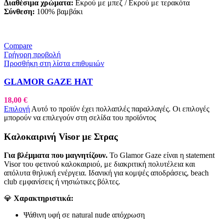
Διαθέσιμα χρώματα:
Εκρού με μπεζ / Εκρού με τερακότα
Σύνθεση:
100% βαμβάκι
Compare
Γρήγορη προβολή
Προσθήκη στη λίστα επιθυμιών
GLAMOR GAZE HAT
18,00
€
Επιλογή
Αυτό το προϊόν έχει πολλαπλές παραλλαγές. Οι επιλογές
μπορούν να επιλεγούν στη σελίδα του προϊόντος
Καλοκαιρινή Visor με Στρας
Για βλέμματα που μαγνητίζουν.
Το Glamor Gaze είναι η statement
Visor του φετινού καλοκαιριού, με διακριτική πολυτέλεια και
απόλυτα θηλυκή ενέργεια. Ιδανική για κομψές αποδράσεις, beach
club εμφανίσεις ή νησιώτικες βόλτες.
💎
Χαρακτηριστικά:
Ψάθινη υφή σε natural nude απόχρωση