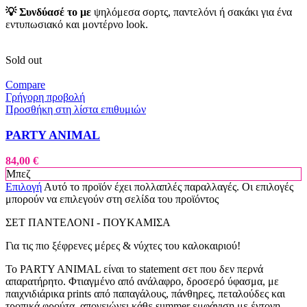
💡 Συνδύασέ το με
ψηλόμεσα σορτς, παντελόνι ή σακάκι για ένα
εντυπωσιακό και μοντέρνο look.
Sold out
Compare
Γρήγορη προβολή
Προσθήκη στη λίστα επιθυμιών
PARTY ANIMAL
84,00
€
Μπεζ
Επιλογή
Αυτό το προϊόν έχει πολλαπλές παραλλαγές. Οι επιλογές
μπορούν να επιλεγούν στη σελίδα του προϊόντος
ΣΕΤ ΠΑΝΤΕΛΟΝΙ - ΠΟΥΚΑΜΙΣΑ
Για τις πιο ξέφρενες μέρες & νύχτες του καλοκαιριού!
Το PARTY ANIMAL είναι το statement σετ που δεν περνά
απαρατήρητο. Φτιαγμένο από ανάλαφρο, δροσερό ύφασμα, με
παιχνιδιάρικα prints από παπαγάλους, πάνθηρες, πεταλούδες και
τροπικά φρούτα, απογειώνει κάθε summer εμφάνιση με έντονη