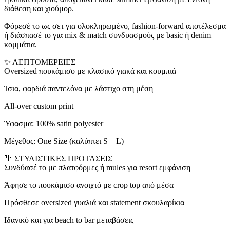
διάθεση και χιούμορ.
Φόρεσέ το ως σετ για ολοκληρωμένο, fashion-forward αποτέλεσμα
ή διάσπασέ το για mix & match συνδυασμούς με basic ή denim
κομμάτια.
✨ ΛΕΠΤΟΜΕΡΕΙΕΣ
Oversized πουκάμισο με κλασικό γιακά και κουμπιά
Ίσια, φαρδιά παντελόνα με λάστιχο στη μέση
All-over custom print
Ύφασμα: 100% satin polyester
Μέγεθος: One Size (καλύπτει S – L)
🌴 ΣΤΥΛΙΣΤΙΚΕΣ ΠΡΟΤΑΣΕΙΣ
Συνδύασέ το με πλατφόρμες ή mules για resort εμφάνιση
Άφησε το πουκάμισο ανοιχτό με crop top από μέσα
Πρόσθεσε oversized γυαλιά και statement σκουλαρίκια
Ιδανικό και για beach to bar μεταβάσεις