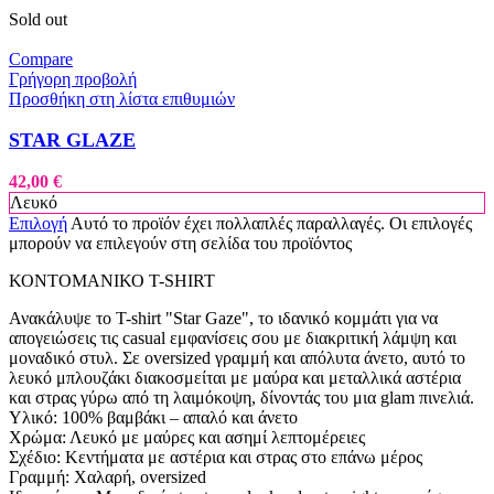
Sold out
Compare
Γρήγορη προβολή
Προσθήκη στη λίστα επιθυμιών
STAR GLAZE
42,00
€
Λευκό
Επιλογή
Αυτό το προϊόν έχει πολλαπλές παραλλαγές. Οι επιλογές
μπορούν να επιλεγούν στη σελίδα του προϊόντος
ΚΟΝΤΟΜΑΝΙΚΟ T-SHIRT
Ανακάλυψε το T-shirt "Star Gaze", το ιδανικό κομμάτι για να
απογειώσεις τις casual εμφανίσεις σου με διακριτική λάμψη και
μοναδικό στυλ. Σε oversized γραμμή και απόλυτα άνετο, αυτό το
λευκό μπλουζάκι διακοσμείται με μαύρα και μεταλλικά αστέρια
και στρας γύρω από τη λαιμόκοψη, δίνοντάς του μια glam πινελιά.
Υλικό: 100% βαμβάκι – απαλό και άνετο
Χρώμα: Λευκό με μαύρες και ασημί λεπτομέρειες
Σχέδιο: Κεντήματα με αστέρια και στρας στο επάνω μέρος
Γραμμή: Χαλαρή, oversized