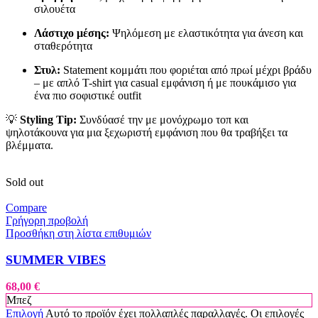
σιλουέτα
Λάστιχο μέσης:
Ψηλόμεση με ελαστικότητα για άνεση και
σταθερότητα
Στυλ:
Statement κομμάτι που φοριέται από πρωί μέχρι βράδυ
– με απλό T-shirt για casual εμφάνιση ή με πουκάμισο για
ένα πιο σοφιστικέ outfit
💡
Styling Tip:
Συνδύασέ την με μονόχρωμο τοπ και
ψηλοτάκουνα για μια ξεχωριστή εμφάνιση που θα τραβήξει τα
βλέμματα.
Sold out
Compare
Γρήγορη προβολή
Προσθήκη στη λίστα επιθυμιών
SUMMER VIBES
68,00
€
Μπεζ
Επιλογή
Αυτό το προϊόν έχει πολλαπλές παραλλαγές. Οι επιλογές