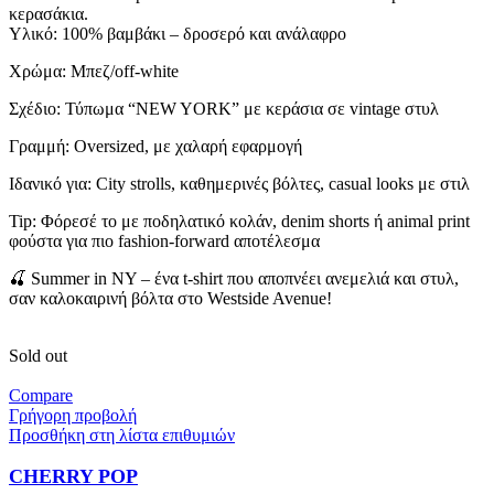
κερασάκια.
Υλικό: 100% βαμβάκι – δροσερό και ανάλαφρο
Χρώμα: Μπεζ/off-white
Σχέδιο: Τύπωμα “NEW YORK” με κεράσια σε vintage στυλ
Γραμμή: Oversized, με χαλαρή εφαρμογή
Ιδανικό για: City strolls, καθημερινές βόλτες, casual looks με στιλ
Tip: Φόρεσέ το με ποδηλατικό κολάν, denim shorts ή animal print
φούστα για πιο fashion-forward αποτέλεσμα
🍒 Summer in NY – ένα t-shirt που αποπνέει ανεμελιά και στυλ,
σαν καλοκαιρινή βόλτα στο Westside Avenue!
Sold out
Compare
Γρήγορη προβολή
Προσθήκη στη λίστα επιθυμιών
CHERRY POP