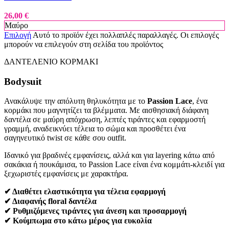
26,00
€
Μαύρο
Επιλογή
Αυτό το προϊόν έχει πολλαπλές παραλλαγές. Οι επιλογές
μπορούν να επιλεγούν στη σελίδα του προϊόντος
ΔΑΝΤΕΛΕΝΙΟ ΚΟΡΜΑΚΙ
Bodysuit
Ανακάλυψε την απόλυτη θηλυκότητα με το
Passion Lace
, ένα
κορμάκι που μαγνητίζει τα βλέμματα. Με αισθησιακή διάφανη
δαντέλα σε μαύρη απόχρωση, λεπτές τιράντες και εφαρμοστή
γραμμή, αναδεικνύει τέλεια το σώμα και προσθέτει ένα
σαγηνευτικό twist σε κάθε σου outfit.
Ιδανικό για βραδινές εμφανίσεις, αλλά και για layering κάτω από
σακάκια ή πουκάμισα, το Passion Lace είναι ένα κομμάτι-κλειδί για
ξεχωριστές εμφανίσεις με χαρακτήρα.
✔ Διαθέτει ελαστικότητα για τέλεια εφαρμογή
✔ Διαφανής floral δαντέλα
✔ Ρυθμιζόμενες τιράντες για άνεση και προσαρμογή
✔ Κούμπωμα στο κάτω μέρος για ευκολία