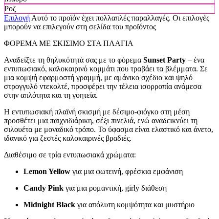
Ροζ
Επιλογή
Αυτό το προϊόν έχει πολλαπλές παραλλαγές. Οι επιλογές
μπορούν να επιλεγούν στη σελίδα του προϊόντος
ΦΟΡΕΜΑ ΜΕ ΣΚΙΣΙΜΟ ΣΤΑ ΠΛΑΓΙΑ
Αναδείξτε τη θηλυκότητά σας με το φόρεμα
Sunset Party
– ένα
εντυπωσιακό, καλοκαιρινό κομμάτι που τραβάει τα βλέμματα. Σε
μια κομψή εφαρμοστή γραμμή, με αμάνικο σχέδιο και ψηλό
στρογγυλό ντεκολτέ, προσφέρει την τέλεια ισορροπία ανάμεσα
στην απλότητα και τη γοητεία.
Η εντυπωσιακή πλαϊνή σκισμή με δέσιμο-φιόγκο στη μέση
προσθέτει μια παιχνιδιάρικη, σέξι πινελιά, ενώ αναδεικνύει τη
σιλουέτα με μοναδικό τρόπο. Το ύφασμα είναι ελαστικό και άνετο,
ιδανικό για ζεστές καλοκαιρινές βραδιές.
Διαθέσιμο σε τρία εντυπωσιακά χρώματα:
Lemon Yellow
για μια φωτεινή, φρέσκια εμφάνιση
Candy Pink
για μια ρομαντική, girly διάθεση
Midnight Black
για απόλυτη κομψότητα και μυστήριο