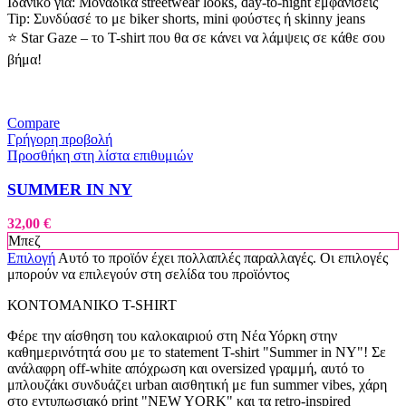
Ιδανικό για: Μοναδικά streetwear looks, day-to-night εμφανίσεις
Tip: Συνδύασέ το με biker shorts, mini φούστες ή skinny jeans
⭐ Star Gaze – το T-shirt που θα σε κάνει να λάμψεις σε κάθε σου
βήμα!
Compare
Γρήγορη προβολή
Προσθήκη στη λίστα επιθυμιών
SUMMER IN NY
32,00
€
Μπεζ
Επιλογή
Αυτό το προϊόν έχει πολλαπλές παραλλαγές. Οι επιλογές
μπορούν να επιλεγούν στη σελίδα του προϊόντος
ΚΟΝΤΟΜΑΝΙΚΟ T-SHIRT
Φέρε την αίσθηση του καλοκαιριού στη Νέα Υόρκη στην
καθημερινότητά σου με το statement T-shirt "Summer in NY"! Σε
ανάλαφρη off-white απόχρωση και oversized γραμμή, αυτό το
μπλουζάκι συνδυάζει urban αισθητική με fun summer vibes, χάρη
στο εντυπωσιακό print "NEW YORK" και τα retro-inspired