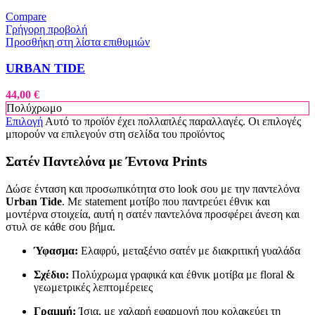
Compare
Γρήγορη προβολή
Προσθήκη στη λίστα επιθυμιών
URBAN TIDE
44,00
€
Πολύχρωμο
Επιλογή
Αυτό το προϊόν έχει πολλαπλές παραλλαγές. Οι επιλογές
μπορούν να επιλεγούν στη σελίδα του προϊόντος
Σατέν Παντελόνα με Έντονα Prints
Δώσε ένταση και προσωπικότητα στο look σου με την παντελόνα
Urban Tide
. Με statement μοτίβο που παντρεύει έθνικ και
μοντέρνα στοιχεία, αυτή η σατέν παντελόνα προσφέρει άνεση και
στυλ σε κάθε σου βήμα.
Ύφασμα:
Ελαφρύ, μεταξένιο σατέν με διακριτική γυαλάδα
Σχέδιο:
Πολύχρωμα γραφικά και έθνικ μοτίβα με floral &
γεωμετρικές λεπτομέρειες
Γραμμή:
Ίσια, με χαλαρή εφαρμογή που κολακεύει τη