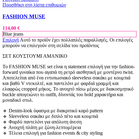
Προσθήκη στη λίστα επιθυμιών
FASHION MUSE
114,00
€
Blue jeans
Επιλογή
Αυτό το προϊόν έχει πολλαπλές παραλλαγές. Οι επιλογές
μπορούν να επιλεγούν στη σελίδα του προϊόντος
ΣΕΤ ΚΟΥΣΤΟΥΜΙ ΑΜΑΝΙΚΟ
Το FASHION MUSE set είναι η statement επιλογή για την fashion-
forward γυναίκα που αγαπά τη ρετρό αισθητική με μοντέρνο twist.
Αποτελείται από ένα εντυπωσιακό sleeveless σακάκι με κουμπιά
και βαθύ V ντεκολτέ, και παντελόνι με φαρδιά γραμμή και
ελαφρώς cropped μήκος. Το ανοιχτό πίσω μέρος με διακοσμητικό
buckle απογειώνει το outfit, δίνοντάς του bold χαρακτήρα και
μοναδικό στυλ.
🔹 Denim-look ύφασμα με διακριτικό καρό pattern
🔹 Sleeveless σακάκι με διπλό πέτο και κουμπιά
🔹 Φαρδύ παντελόνι για απόλυτη άνεση
🔹 Ανοιχτή πλάτη με ζώνη-λεπτομέρεια
🔹 Τέλεια επιλογή για fashion events & city styling