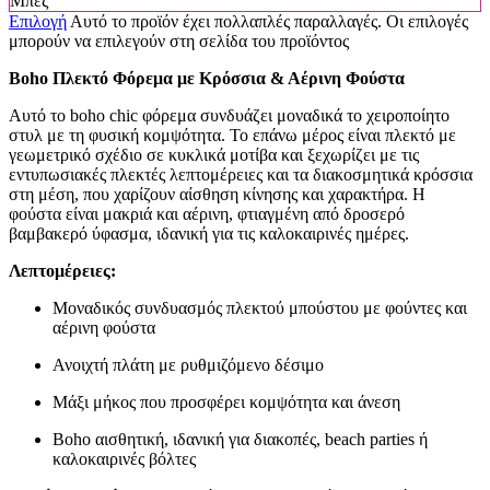
Μπεζ
Επιλογή
Αυτό το προϊόν έχει πολλαπλές παραλλαγές. Οι επιλογές
μπορούν να επιλεγούν στη σελίδα του προϊόντος
Boho Πλεκτό Φόρεμα με Κρόσσια & Αέρινη Φούστα
Αυτό το boho chic φόρεμα συνδυάζει μοναδικά το χειροποίητο
στυλ με τη φυσική κομψότητα. Το επάνω μέρος είναι πλεκτό με
γεωμετρικό σχέδιο σε κυκλικά μοτίβα και ξεχωρίζει με τις
εντυπωσιακές πλεκτές λεπτομέρειες και τα διακοσμητικά κρόσσια
στη μέση, που χαρίζουν αίσθηση κίνησης και χαρακτήρα. Η
φούστα είναι μακριά και αέρινη, φτιαγμένη από δροσερό
βαμβακερό ύφασμα, ιδανική για τις καλοκαιρινές ημέρες.
Λεπτομέρειες:
Μοναδικός συνδυασμός πλεκτού μπούστου με φούντες και
αέρινη φούστα
Ανοιχτή πλάτη με ρυθμιζόμενο δέσιμο
Μάξι μήκος που προσφέρει κομψότητα και άνεση
Boho αισθητική, ιδανική για διακοπές, beach parties ή
καλοκαιρινές βόλτες