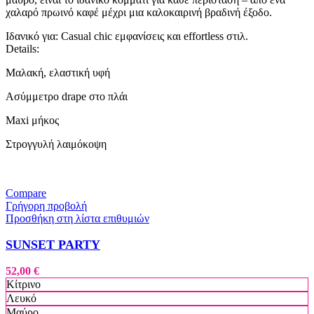
χαλαρό πρωινό καφέ μέχρι μια καλοκαιρινή βραδινή έξοδο.
Ιδανικό για: Casual chic εμφανίσεις και effortless στιλ.
Details:
Μαλακή, ελαστική υφή
Ασύμμετρο drape στο πλάι
Maxi μήκος
Στρογγυλή λαιμόκοψη
Compare
Γρήγορη προβολή
Προσθήκη στη λίστα επιθυμιών
SUNSET PARTY
52,00
€
Κίτρινο
Λευκό
Μαύρο