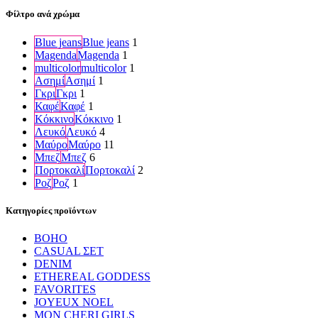
Φίλτρο ανά χρώμα
Blue jeans
Blue jeans
1
Magenda
Magenda
1
multicolor
multicolor
1
Ασημί
Ασημί
1
Γκρι
Γκρι
1
Καφέ
Καφέ
1
Κόκκινο
Κόκκινο
1
Λευκό
Λευκό
4
Μαύρο
Μαύρο
11
Μπεζ
Μπεζ
6
Πορτοκαλί
Πορτοκαλί
2
Ροζ
Ροζ
1
Κατηγορίες προϊόντων
BOHO
CASUAL ΣΕΤ
DENIM
ETHEREAL GODDESS
FAVORITES
JOYEUX NOEL
MON CHERI GIRLS