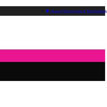
Ηρώων Πολυτεχνείου 8, Νέα Ερυθραί