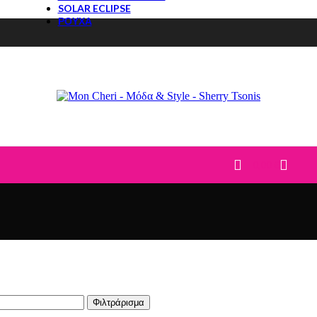
SOLAR ECLIPSE
ΡΟΥΧΑ
ΤΟΠ
ΜΠΛΟΥΖΕΣ
T-Shirt
ΠΟΥΚΑΜΙΣΑ
ΚΟΡΜΑΚΙΑ
ΠΟΥΛΟΒΕΡ
ΠΑΝΤΕΛΟΝΙΑ
JEANS
ΚΟΛΑΝ
0,00
€
ΦΟΡΜΕΣ-ΦΟΥΤΕΡ
ΣΕΤ
CASUAL ΣΕΤ
DENIM
ΦΟΥΣΤΕΣ
ΦΟΡΕΜΑΤΑ
Φιλτράρισμα
ΒΡΑΔΙΝΑ