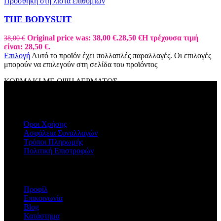
Προσθήκη στη λίστα επιθυμιών
ΤΗΕ ΒΟDYSUIT
Original price was: 38,00 €.
28,50
€
Η τρέχουσα τιμή
38,00
€
είναι: 28,50 €.
Επιλογή
Αυτό το προϊόν έχει πολλαπλές παραλλαγές. Οι επιλογές
μπορούν να επιλεγούν στη σελίδα του προϊόντος
ΚΟΡΜΑΚΙ ΜΕ ΟΨΗ ΔΕΡΜΑΤΟΣ
ΠΛΗΡΟΦΟΡΙΕΣ
Όροι Χρήσης
Ασφάλεια Συναλλαγών
Τρόποι Πληρωμής
Πολιτική Επιστροφών
Η ΕΤΑΙΡΕΙΑ
Προφίλ
Επικοινωνία
Blog
Κατάστημα