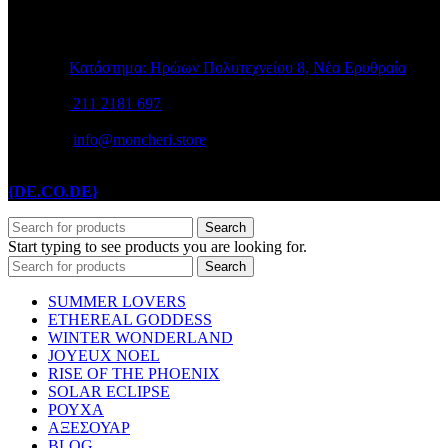
STORE INFO
Κατάστημα: Ηρώων Πολυτεχνείου 8, Νέα Ερυθραία
211 2181 697
info@moncheri.store
Copyright © 2026 Mon Cheri / All rights reserved / Made with
{DE.CO.DE}
by
Search
Start typing to see products you are looking for.
Search
SUMMER LOVERS
ETHEREAL GODDESS
WINTER WONDERLAND
JOYEUX NOEL
RISE OF THE PHOENIX
SOLAR ECLIPSE
ΡΟΥΧΑ
ΑΞΕΣΟΥΑΡ
BLOG